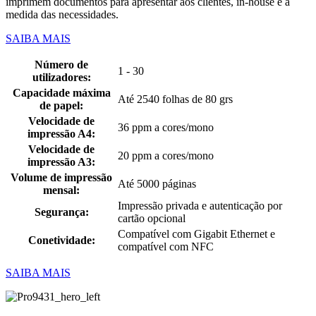
imprimem documentos para apresentar aos clientes, in-house e à
medida das necessidades.
SAIBA MAIS
Número de
1 - 30
utilizadores:
Capacidade máxima
Até 2540 folhas de 80 grs
de papel:
Velocidade de
36 ppm a cores/mono
impressão A4:
Velocidade de
20 ppm a cores/mono
impressão A3:
Volume de impressão
Até 5000 páginas
mensal:
Impressão privada e autenticação por
Segurança:
cartão opcional
Compatível com Gigabit Ethernet e
Conetividade:
compatível com NFC
SAIBA MAIS