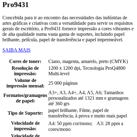
Pro9431
Concebida para ir ao encontro das necessidades das indústrias de
artes gráficas e criativas com a versatilidade para servir os requisitos
gerais de escritório, a Pro9431 fornece impressão a cores vibrantes e
de alta qualidade numa vasta gama de suportes, incluindo papel
brilhante, película, papel de transferência e papel impermeável.
SAIBA MAIS
Cores de toner:
Ciano, magenta, amarelo, preto (CMYK)
Resolução de
1200 x 1200 dpi, Tecnologia ProQ4800
impressão:
Multi-level
Volume de
25 000 páginas
impressão mensal:
A3+, A3, A4+, A4, A5, A6; Tamanhos
Formatos/gramagens
personalizados até 1321 mm e gramagens
de papel:
até 360 grs
papel brilhante, Filme, papel de
Tipo de Suporte:
transferência, à prova e muito mais papel
Velocidade de
A4: 50 ppm cor/mono; A3: 28 ppm a
impressão:
cores/mono
Velocidade de