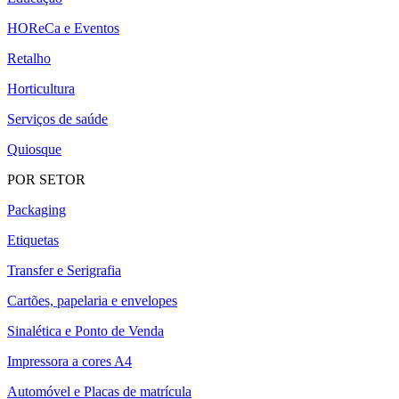
HOReCa e Eventos
Retalho
Horticultura
Serviços de saúde
Quiosque
POR SETOR
Packaging
Etiquetas
Transfer e Serigrafia
Cartões, papelaria e envelopes
Sinalética e Ponto de Venda
Impressora a cores A4
Automóvel e Placas de matrícula