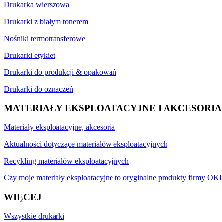
Drukarka wierszowa
Drukarki z białym tonerem
Nośniki termotransferowe
Drukarki etykiet
Drukarki do produkcji & opakowań
Drukarki do oznaczeń
MATERIAŁY EKSPLOATACYJNE I AKCESORIA
Materiały eksploatacyjne, akcesoria
Aktualności dotyczące materiałów eksploatacyjnych
Recykling materiałów eksploatacyjnych
Czy moje materiały eksploatacyjne to oryginalne produkty firmy OKI
WIĘCEJ
Wszystkie drukarki