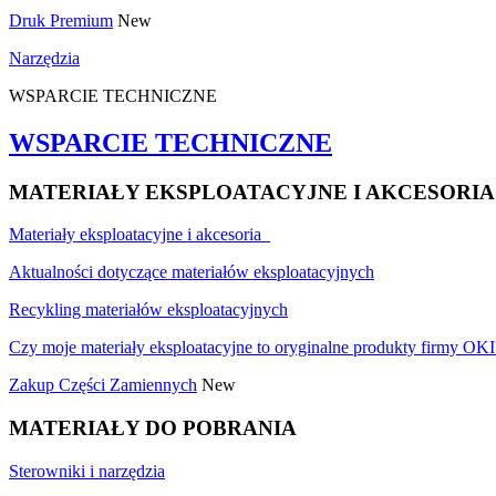
Druk Premium
New
Narzędzia
WSPARCIE TECHNICZNE
WSPARCIE TECHNICZNE
MATERIAŁY EKSPLOATACYJNE I AKCESORIA
Materiały eksploatacyjne i akcesoria
Aktualności dotyczące materiałów eksploatacyjnych
Recykling materiałów eksploatacyjnych
Czy moje materiały eksploatacyjne to oryginalne produkty firmy OKI
Zakup Części Zamiennych
New
MATERIAŁY DO POBRANIA
Sterowniki i narzędzia