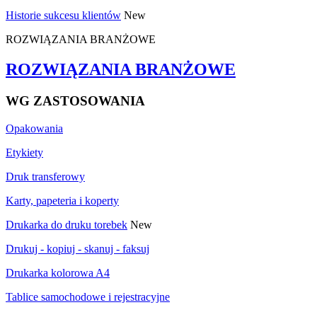
Historie sukcesu klientów
New
ROZWIĄZANIA BRANŻOWE
ROZWIĄZANIA BRANŻOWE
WG ZASTOSOWANIA
Opakowania
Etykiety
Druk transferowy
Karty, papeteria i koperty
Drukarka do druku torebek
New
Drukuj - kopiuj - skanuj - faksuj
Drukarka kolorowa A4
Tablice samochodowe i rejestracyjne