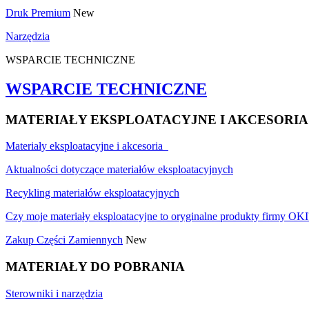
Druk Premium
New
Narzędzia
WSPARCIE TECHNICZNE
WSPARCIE TECHNICZNE
MATERIAŁY EKSPLOATACYJNE I AKCESORIA
Materiały eksploatacyjne i akcesoria
Aktualności dotyczące materiałów eksploatacyjnych
Recykling materiałów eksploatacyjnych
Czy moje materiały eksploatacyjne to oryginalne produkty firmy OKI
Zakup Części Zamiennych
New
MATERIAŁY DO POBRANIA
Sterowniki i narzędzia