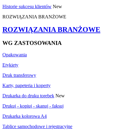
Historie sukcesu klientów
New
ROZWIĄZANIA BRANŻOWE
ROZWIĄZANIA BRANŻOWE
WG ZASTOSOWANIA
Opakowania
Etykiety
Druk transferowy
Karty, papeteria i koperty
Drukarka do druku torebek
New
Drukuj - kopiuj - skanuj - faksuj
Drukarka kolorowa A4
Tablice samochodowe i rejestracyjne