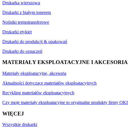
Drukarka wierszowa
Drukarki z białym tonerem
Nośniki termotransferowe
Drukarki etykiet
Drukarki do produkcji & opakowań
Drukarki do oznaczeń
MATERIAŁY EKSPLOATACYJNE I AKCESORIA
Materiały eksploatacyjne, akcesoria
Aktualności dotyczące materiałów eksploatacyjnych
Recykling materiałów eksploatacyjnych
Czy moje materiały eksploatacyjne to oryginalne produkty firmy OKI
WIĘCEJ
Wszystkie drukarki