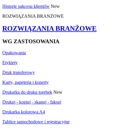
Historie sukcesu klientów
New
ROZWIĄZANIA BRANŻOWE
ROZWIĄZANIA BRANŻOWE
WG ZASTOSOWANIA
Opakowania
Etykiety
Druk transferowy
Karty, papeteria i koperty
Drukarka do druku torebek
New
Drukuj - kopiuj - skanuj - faksuj
Drukarka kolorowa A4
Tablice samochodowe i rejestracyjne