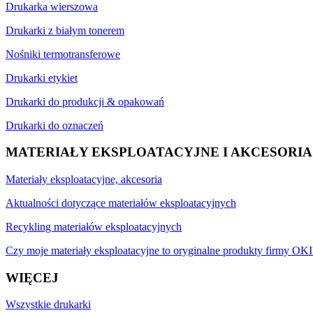
Drukarka wierszowa
Drukarki z białym tonerem
Nośniki termotransferowe
Drukarki etykiet
Drukarki do produkcji & opakowań
Drukarki do oznaczeń
MATERIAŁY EKSPLOATACYJNE I AKCESORIA
Materiały eksploatacyjne, akcesoria
Aktualności dotyczące materiałów eksploatacyjnych
Recykling materiałów eksploatacyjnych
Czy moje materiały eksploatacyjne to oryginalne produkty firmy OKI
WIĘCEJ
Wszystkie drukarki