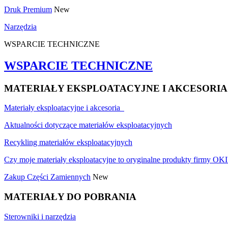
Druk Premium
New
Narzędzia
WSPARCIE TECHNICZNE
WSPARCIE TECHNICZNE
MATERIAŁY EKSPLOATACYJNE I AKCESORIA
Materiały eksploatacyjne i akcesoria
Aktualności dotyczące materiałów eksploatacyjnych
Recykling materiałów eksploatacyjnych
Czy moje materiały eksploatacyjne to oryginalne produkty firmy OKI
Zakup Części Zamiennych
New
MATERIAŁY DO POBRANIA
Sterowniki i narzędzia