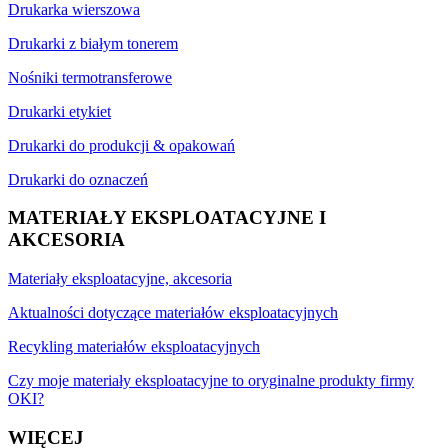
Drukarka wierszowa
Drukarki z białym tonerem
Nośniki termotransferowe
Drukarki etykiet
Drukarki do produkcji & opakowań
Drukarki do oznaczeń
MATERIAŁY EKSPLOATACYJNE I
AKCESORIA
Materiały eksploatacyjne, akcesoria
Aktualności dotyczące materiałów eksploatacyjnych
Recykling materiałów eksploatacyjnych
Czy moje materiały eksploatacyjne to oryginalne produkty firmy
OKI?
WIĘCEJ