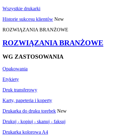
Wszystkie drukarki
Historie sukcesu klientów
New
ROZWIĄZANIA BRANŻOWE
ROZWIĄZANIA BRANŻOWE
WG ZASTOSOWANIA
Opakowania
Etykiety
Druk transferowy
Karty, papeteria i koperty
Drukarka do druku torebek
New
Drukuj - kopiuj - skanuj - faksuj
Drukarka kolorowa A4