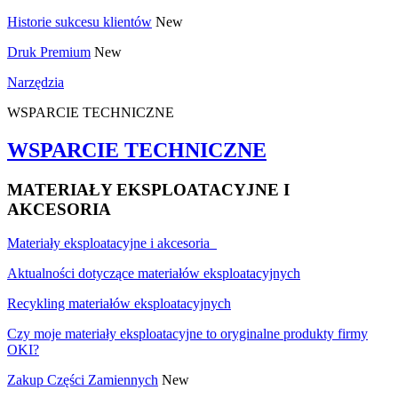
Historie sukcesu klientów
New
Druk Premium
New
Narzędzia
WSPARCIE TECHNICZNE
WSPARCIE TECHNICZNE
MATERIAŁY EKSPLOATACYJNE I
AKCESORIA
Materiały eksploatacyjne i akcesoria
Aktualności dotyczące materiałów eksploatacyjnych
Recykling materiałów eksploatacyjnych
Czy moje materiały eksploatacyjne to oryginalne produkty firmy
OKI?
Zakup Części Zamiennych
New