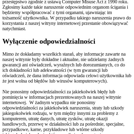
przestępstwo zgodnie z ustawą Computer Misuse Act z 1990 roku.
Zgłosimy każde takie naruszenie odpowiednim organom ścigania i
będziemy współpracować z tymi organami, ujawniając im
tożsamość użytkownika. W przypadku takiego naruszenia prawo do
korzystania z naszej witryny internetowej przestanie obowiązywać
natychmiast.
Wyłączenie odpowiedzialności
Mimo że dokładamy wszelkich starań, aby informacje zawarte na
naszej witrynie były dokładne i aktualne, nie udzielamy żadnych
gwarancji ani oświadczeń, wyraźnych lub dorozumianych, co do
ich dokładności lub adekwatności (w tym gwarancji lub
oświadczeń, że dana informacja odpowiada celowi użytkownika lub
że jest wolna od błędów lub wirusów komputerowych).
Nie ponosimy odpowiedzialności za jakiekolwiek błędy lub
pominięcia w informacjach prezentowanych na naszej witrynie
internetowej. W żadnym wypadku nie ponosimy
odpowiedzialności za jakiekolwiek naruszenia, straty lub szkody
jakiegokolwiek rodzaju, w tym między innymi za problemy z
komputerem, utratę danych, utratę zysków, utratę okazji
handlowych, przerwę w działalności lub za pośrednie, specjalne,
przypadkowe, karne, przykładowe lub wtórne szkody