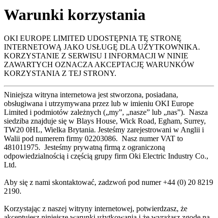
Warunki korzystania
OKI EUROPE LIMITED UDOSTĘPNIA TĘ STRONĘ
INTERNETOWĄ JAKO USŁUGĘ DLA UŻYTKOWNIKA.
KORZYSTANIE Z SERWISU I INFORMACJI W NINIE
ZAWARTYCH OZNACZA AKCEPTACJĘ WARUNKÓW
KORZYSTANIA Z TEJ STRONY.
Niniejsza witryna internetowa jest stworzona, posiadana,
obsługiwana i utrzymywana przez lub w imieniu OKI Europe
Limited i podmiotów zależnych („my”, „nasze” lub „nas”). Nasza
siedziba znajduje się w Blays House, Wick Road, Egham, Surrey,
TW20 0HL, Wielka Brytania. Jesteśmy zarejestrowani w Anglii i
Walii pod numerem firmy 02203086. Nasz numer VAT to
481011975. Jesteśmy prywatną firmą z ograniczoną
odpowiedzialnością i częścią grupy firm Oki Electric Industry Co.,
Ltd.
Aby się z nami skontaktować, zadzwoń pod numer +44 (0) 20 8219
2190.
Korzystając z naszej witryny internetowej, potwierdzasz, że
akceptujesz niniejsze warunki użytkowania i że wyrażasz zgodę na