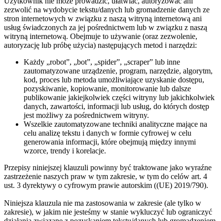
Użytkownik nie może prowadzić, ułatwiać, autoryzować ani
zezwolić na wydobycie tekstu/danych lub gromadzenie danych ze
stron internetowych w związku z naszą witryną internetową ani
usług świadczonych za jej pośrednictwem lub w związku z naszą
witryną internetową. Obejmuje to używanie (oraz zezwolenie,
autoryzację lub próbę użycia) następujących metod i narzędzi:
Każdy „robot”, „bot”, „spider”, „scraper” lub inne
zautomatyzowane urządzenie, program, narzędzie, algorytm,
kod, proces lub metoda umożliwiające uzyskanie dostępu,
pozyskiwanie, kopiowanie, monitorowanie lub dalsze
publikowanie jakiejkolwiek części witryny lub jakichkolwiek
danych, zawartości, informacji lub usług, do których dostęp
jest możliwy za pośrednictwem witryny.
Wszelkie zautomatyzowane techniki analityczne mające na
celu analizę tekstu i danych w formie cyfrowej w celu
generowania informacji, które obejmują między innymi
wzorce, trendy i korelacje.
Przepisy niniejszej klauzuli powinny być traktowane jako wyraźne
zastrzeżenie naszych praw w tym zakresie, w tym do celów art. 4
ust. 3 dyrektywy o cyfrowym prawie autorskim ((UE) 2019/790).
Niniejsza klauzula nie ma zastosowania w zakresie (ale tylko w
zakresie), w jakim nie jesteśmy w stanie wykluczyć lub ograniczyć
działania związane z pozyskaniem tekstu/danych lub gromadzeniem