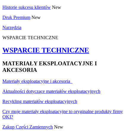
Historie sukcesu klientów
New
Druk Premium
New
Narzędzia
WSPARCIE TECHNICZNE
WSPARCIE TECHNICZNE
MATERIAŁY EKSPLOATACYJNE I
AKCESORIA
Materiały eksploatacyjne i akcesoria
Aktualności dotyczące materiałów eksploatacyjnych
Recykling materiałów eksploatacyjnych
Czy moje materiały eksploatacyjne to oryginalne produkty firmy
OKI?
Zakup Części Zamiennych
New