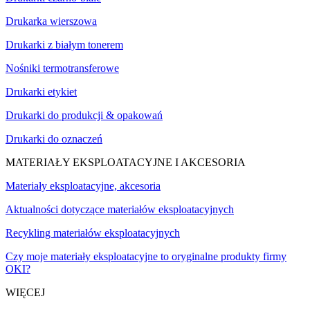
Drukarka wierszowa
Drukarki z białym tonerem
Nośniki termotransferowe
Drukarki etykiet
Drukarki do produkcji & opakowań
Drukarki do oznaczeń
MATERIAŁY EKSPLOATACYJNE I AKCESORIA
Materiały eksploatacyjne, akcesoria
Aktualności dotyczące materiałów eksploatacyjnych
Recykling materiałów eksploatacyjnych
Czy moje materiały eksploatacyjne to oryginalne produkty firmy
OKI?
WIĘCEJ