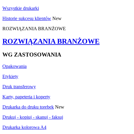
Wszystkie drukarki
Historie sukcesu klientów
New
ROZWIĄZANIA BRANŻOWE
ROZWIĄZANIA BRANŻOWE
WG ZASTOSOWANIA
Opakowania
Etykiety
Druk transferowy
Karty, papeteria i koperty
Drukarka do druku torebek
New
Drukuj - kopiuj - skanuj - faksuj
Drukarka kolorowa A4