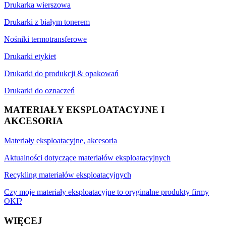
Drukarka wierszowa
Drukarki z białym tonerem
Nośniki termotransferowe
Drukarki etykiet
Drukarki do produkcji & opakowań
Drukarki do oznaczeń
MATERIAŁY EKSPLOATACYJNE I
AKCESORIA
Materiały eksploatacyjne, akcesoria
Aktualności dotyczące materiałów eksploatacyjnych
Recykling materiałów eksploatacyjnych
Czy moje materiały eksploatacyjne to oryginalne produkty firmy
OKI?
WIĘCEJ