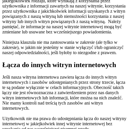
jakiegokolwiek rodzaju, które wynikają z korzystania przez
użytkownika z informacji zawartych na naszej witrynie, korzystania
przez użytkownika z jakichkolwiek informacji uzyskanych z witryn
powiązanych z naszą witryną lub niemożności korzystania z naszej
witryny lub innych witryn powiązanych z naszą witryną. Należy
pamiętać, że informacje na naszej witrynie internetowej mogą być
zmieniane lub usuwane bez wcześniejszego powiadomienia.
Niniejsza klauzula nie ma zastosowania w zakresie (ale tylko w
zakresie), w jakim nie jesteśmy w stanie wyłączyć i/lub ograniczyć
naszej odpowiedzialności, jeśli byłoby to niezgodne z prawem.
Łącza do innych witryn internetowych
Jeśli nasza witryna internetowa zawiera łącza do innych witryn
internetowych i zasobów udostępnianych przez strony trzecie, łącza
te są podane wyłącznie w celach informacyjnych. Obecność takich
łączy nie jest równoznaczna z zatwierdzeniem przez nas danych
witryn internetowych lub informacji, które można na nich znaleźć.
Nie mamy kontroli nad treścią tych zasobów ani witryn
internetowych.
Użytkownik nie ma prawa do udostępniania łącza do naszej witryny
internetowej w jakiejkolwiek innej witrynie internetowej bez
uzyskania od nas wcześniejszej pisemnej zgody.