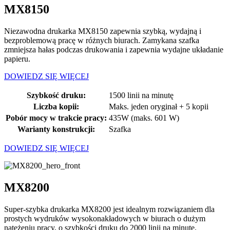
MX8150
Niezawodna drukarka MX8150 zapewnia szybką, wydajną i
bezproblemową pracę w różnych biurach. Zamykana szafka
zmniejsza hałas podczas drukowania i zapewnia wydajne układanie
papieru.
DOWIEDZ SIĘ WIĘCEJ
Szybkość druku:
1500 linii na minutę
Liczba kopii:
Maks. jeden oryginał + 5 kopii
Pobór mocy w trakcie pracy:
435W (maks. 601 W)
Warianty konstrukcji:
Szafka
DOWIEDZ SIĘ WIĘCEJ
MX8200
Super-szybka drukarka MX8200 jest idealnym rozwiązaniem dla
prostych wydruków wysokonakładowych w biurach o dużym
natężeniu pracy, o szybkości druku do 2000 linii na minutę.