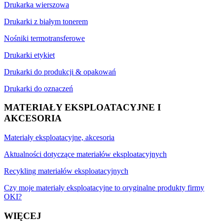
Drukarka wierszowa
Drukarki z białym tonerem
Nośniki termotransferowe
Drukarki etykiet
Drukarki do produkcji & opakowań
Drukarki do oznaczeń
MATERIAŁY EKSPLOATACYJNE I
AKCESORIA
Materiały eksploatacyjne, akcesoria
Aktualności dotyczące materiałów eksploatacyjnych
Recykling materiałów eksploatacyjnych
Czy moje materiały eksploatacyjne to oryginalne produkty firmy
OKI?
WIĘCEJ