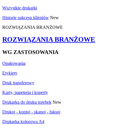
Wszystkie drukarki
Historie sukcesu klientów
New
ROZWIĄZANIA BRANŻOWE
ROZWIĄZANIA BRANŻOWE
WG ZASTOSOWANIA
Opakowania
Etykiety
Druk transferowy
Karty, papeteria i koperty
Drukarka do druku torebek
New
Drukuj - kopiuj - skanuj - faksuj
Drukarka kolorowa A4