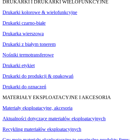
DRUKARKI I DRUKARKI WIELOFUNKCYJNE
Drukarki kolorowe & wielofunkcyjne
Drukarki czarno-białe
Drukarka wierszowa
Drukarki z białym tonerem
Nośniki termotransferowe
Drukarki etykiet
Drukarki do produkcji & opakowań
Drukarki do oznaczeń
MATERIAŁY EKSPLOATACYJNE I AKCESORIA
Materiały eksploatacyjne, akcesoria
Aktualności dotyczące materiałów eksploatacyjnych
Recykling materiałów eksploatacyjnych
Czy moje materiały eksploatacyjne to oryginalne produkty firmy