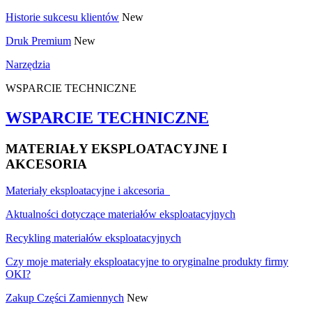
Historie sukcesu klientów
New
Druk Premium
New
Narzędzia
WSPARCIE TECHNICZNE
WSPARCIE TECHNICZNE
MATERIAŁY EKSPLOATACYJNE I
AKCESORIA
Materiały eksploatacyjne i akcesoria
Aktualności dotyczące materiałów eksploatacyjnych
Recykling materiałów eksploatacyjnych
Czy moje materiały eksploatacyjne to oryginalne produkty firmy
OKI?
Zakup Części Zamiennych
New