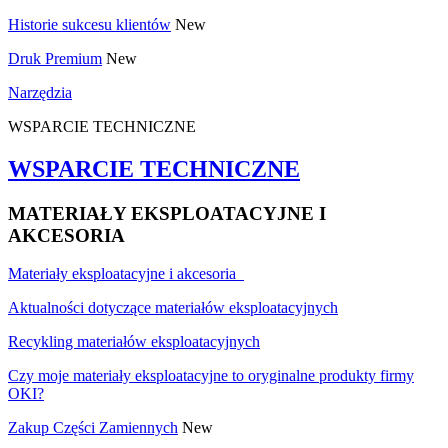
Historie sukcesu klientów
New
Druk Premium
New
Narzędzia
WSPARCIE TECHNICZNE
WSPARCIE TECHNICZNE
MATERIAŁY EKSPLOATACYJNE I
AKCESORIA
Materiały eksploatacyjne i akcesoria
Aktualności dotyczące materiałów eksploatacyjnych
Recykling materiałów eksploatacyjnych
Czy moje materiały eksploatacyjne to oryginalne produkty firmy
OKI?
Zakup Części Zamiennych
New