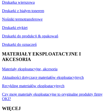
Drukarka wierszowa
Drukarki z białym tonerem
Nośniki termotransferowe
Drukarki etykiet
Drukarki do produkcji & opakowań
Drukarki do oznaczeń
MATERIAŁY EKSPLOATACYJNE I
AKCESORIA
Materiały eksploatacyjne, akcesoria
Aktualności dotyczące materiałów eksploatacyjnych
Recykling materiałów eksploatacyjnych
Czy moje materiały eksploatacyjne to oryginalne produkty firmy
OKI?
WIĘCEJ