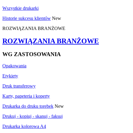
Wszystkie drukarki
Historie sukcesu klientów
New
ROZWIĄZANIA BRANŻOWE
ROZWIĄZANIA BRANŻOWE
WG ZASTOSOWANIA
Opakowania
Etykiety
Druk transferowy
Karty, papeteria i koperty
Drukarka do druku torebek
New
Drukuj - kopiuj - skanuj - faksuj
Drukarka kolorowa A4