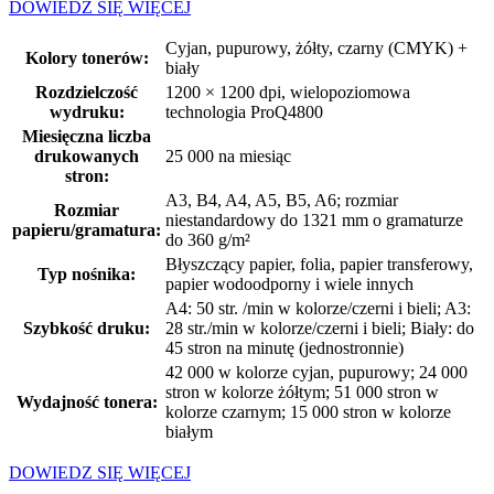
DOWIEDZ SIĘ WIĘCEJ
Cyjan, pupurowy, żółty, czarny (CMYK) +
Kolory tonerów:
biały
Rozdzielczość
1200 × 1200 dpi, wielopoziomowa
wydruku:
technologia ProQ4800
Miesięczna liczba
drukowanych
25 000 na miesiąc
stron:
A3, B4, A4, A5, B5, A6; rozmiar
Rozmiar
niestandardowy do 1321 mm o gramaturze
papieru/gramatura:
do 360 g/m²
Błyszczący papier, folia, papier transferowy,
Typ nośnika:
papier wodoodporny i wiele innych
A4: 50 str. /min w kolorze/czerni i bieli; A3:
Szybkość druku:
28 str./min w kolorze/czerni i bieli; Biały: do
45 stron na minutę (jednostronnie)
42 000 w kolorze cyjan, pupurowy; 24 000
stron w kolorze żółtym; 51 000 stron w
Wydajność tonera:
kolorze czarnym; 15 000 stron w kolorze
białym
DOWIEDZ SIĘ WIĘCEJ