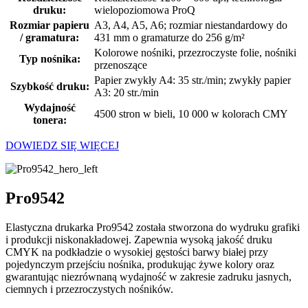
druku:
wielopoziomowa ProQ
Rozmiar papieru
A3, A4, A5, A6; rozmiar niestandardowy do
/ gramatura:
431 mm o gramaturze do 256 g/m²
Kolorowe nośniki, przezroczyste folie, nośniki
Typ nośnika:
przenoszące
Papier zwykły A4: 35 str./min; zwykły papier
Szybkość druku:
A3: 20 str./min
Wydajność
4500 stron w bieli, 10 000 w kolorach CMY
tonera:
DOWIEDZ SIĘ WIĘCEJ
Pro9542
Elastyczna drukarka Pro9542 została stworzona do wydruku grafiki
i produkcji niskonakładowej. Zapewnia wysoką jakość druku
CMYK na podkładzie o wysokiej gęstości barwy białej przy
pojedynczym przejściu nośnika, produkując żywe kolory oraz
gwarantując niezrównaną wydajność w zakresie zadruku jasnych,
ciemnych i przezroczystych nośników.