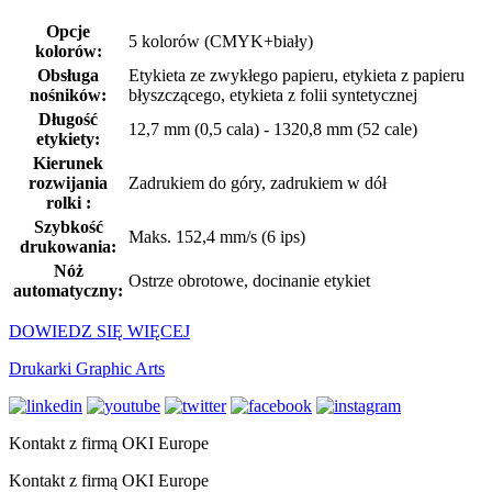
Opcje
5 kolorów (CMYK+biały)
kolorów:
Obsługa
Etykieta ze zwykłego papieru, etykieta z papieru
nośników:
błyszczącego, etykieta z folii syntetycznej
Długość
12,7 mm (0,5 cala) - 1320,8 mm (52 cale)
etykiety:
Kierunek
rozwijania
Zadrukiem do góry, zadrukiem w dół
rolki :
Szybkość
Maks. 152,4 mm/s (6 ips)
drukowania:
Nóż
Ostrze obrotowe, docinanie etykiet
automatyczny:
DOWIEDZ SIĘ WIĘCEJ
Drukarki Graphic Arts
Kontakt z firmą OKI Europe
Kontakt z firmą OKI Europe