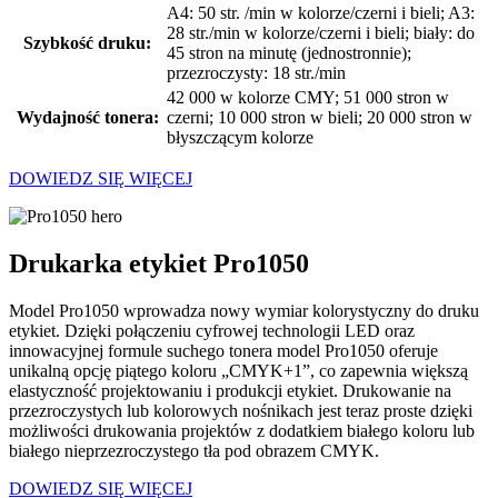
A4: 50 str. /min w kolorze/czerni i bieli; A3:
28 str./min w kolorze/czerni i bieli; biały: do
Szybkość druku:
45 stron na minutę (jednostronnie);
przezroczysty: 18 str./min
42 000 w kolorze CMY; 51 000 stron w
Wydajność tonera:
czerni; 10 000 stron w bieli; 20 000 stron w
błyszczącym kolorze
DOWIEDZ SIĘ WIĘCEJ
Drukarka etykiet Pro1050
Model Pro1050 wprowadza nowy wymiar kolorystyczny do druku
etykiet. Dzięki połączeniu cyfrowej technologii LED oraz
innowacyjnej formule suchego tonera model Pro1050 oferuje
unikalną opcję piątego koloru „CMYK+1”, co zapewnia większą
elastyczność projektowaniu i produkcji etykiet. Drukowanie na
przezroczystych lub kolorowych nośnikach jest teraz proste dzięki
możliwości drukowania projektów z dodatkiem białego koloru lub
białego nieprzezroczystego tła pod obrazem CMYK.
DOWIEDZ SIĘ WIĘCEJ