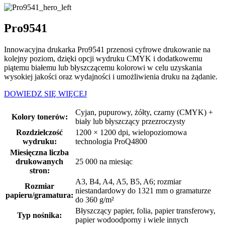
Pro9541
Innowacyjna drukarka Pro9541 przenosi cyfrowe drukowanie na
kolejny poziom, dzięki opcji wydruku CMYK i dodatkowemu
piątemu białemu lub błyszczącemu kolorowi w celu uzyskania
wysokiej jakości oraz wydajności i umożliwienia druku na żądanie.
DOWIEDZ SIĘ WIĘCEJ
Cyjan, pupurowy, żółty, czarny (CMYK) +
Kolory tonerów:
biały lub błyszczący przezroczysty
Rozdzielczość
1200 × 1200 dpi, wielopoziomowa
wydruku:
technologia ProQ4800
Miesięczna liczba
drukowanych
25 000 na miesiąc
stron:
A3, B4, A4, A5, B5, A6; rozmiar
Rozmiar
niestandardowy do 1321 mm o gramaturze
papieru/gramatura:
do 360 g/m²
Błyszczący papier, folia, papier transferowy,
Typ nośnika:
papier wodoodporny i wiele innych