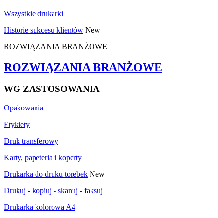
Wszystkie drukarki
Historie sukcesu klientów
New
ROZWIĄZANIA BRANŻOWE
ROZWIĄZANIA BRANŻOWE
WG ZASTOSOWANIA
Opakowania
Etykiety
Druk transferowy
Karty, papeteria i koperty
Drukarka do druku torebek
New
Drukuj - kopiuj - skanuj - faksuj
Drukarka kolorowa A4