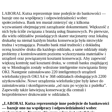
LABORAL Kutxa reprezentuje inne podejście do bankowości —
bazuje ono na współpracy i odpowiedzialności wobec
społeczeństwa. Bank ten musiał zmierzyć się z kilkoma
wyzwaniami obejmującymi zarządzanie dokumentami. Większość z
nich była ściśle związana z branżą usług finansowych. Po pierwsze,
dla wielu oddziałów posiadających skaner stacjonarny oraz lokalną
drukarkę na niemal każdym biurku konserwacja była niezwykle
trudna i wymagająca. Ponadto bank miał trudności z dokładną
oceną kosztów druku dla każdego oddziału, a same oddziały miały
problemy z kontrolowaniem poziomu wykorzystania materiałów i
urządzeń oraz powiązanymi kosztami konserwacji. Aby zapewnić
większą kontrolę nad kosztami druku, w centrali banku znajdującej
się w Mondragón zostały wdrożone inteligentne rozwiązania firmy
OKI. Następnie zainstalowano 220 inteligentnych urządzeń
wielofunkcyjnych OKI A4 w 368 oddziałach obsługujących 2200
użytkowników. Nowe urządzenia wielofunkcyjne były łatwe do
zainstalowania i skonfigurowania „od razu po wyjęciu z pudełka”.
Zapewniły także łatwiejszą konserwację dla centrali i
bezproblemowe drukowanie w oddziałach.
„LABORAL Kutxa reprezentuje inne podejście do bankowości
— bazuje ono na współpracy i odpowiedzialności wobec