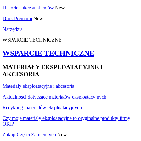
Historie sukcesu klientów
New
Druk Premium
New
Narzędzia
WSPARCIE TECHNICZNE
WSPARCIE TECHNICZNE
MATERIAŁY EKSPLOATACYJNE I
AKCESORIA
Materiały eksploatacyjne i akcesoria
Aktualności dotyczące materiałów eksploatacyjnych
Recykling materiałów eksploatacyjnych
Czy moje materiały eksploatacyjne to oryginalne produkty firmy
OKI?
Zakup Części Zamiennych
New