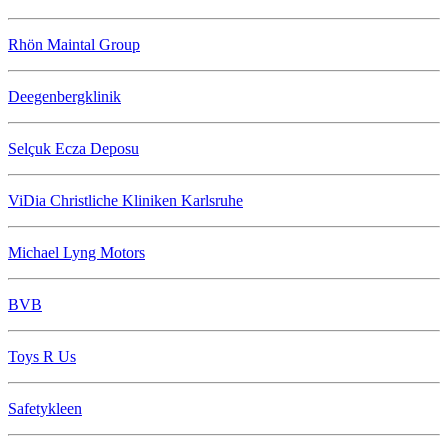
Rhön Maintal Group
Deegenbergklinik
Selçuk Ecza Deposu
ViDia Christliche Kliniken Karlsruhe
Michael Lyng Motors
BVB
Toys R Us
Safetykleen