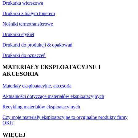
Drukarka wierszowa
Drukarki z białym tonerem
Nośniki termotransferowe
Drukarki etykiet
Drukarki do produkcji & opakowań
Drukarki do oznaczeń
MATERIAŁY EKSPLOATACYJNE I
AKCESORIA
Materiały eksploatacyjne, akcesoria
Aktualności dotyczące materiałów eksploatacyjnych
Recykling materiałów eksploatacyjnych
Czy moje materiały eksploatacyjne to oryginalne produkty firmy
OKI?
WIĘCEJ