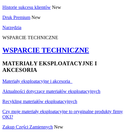
Historie sukcesu klientów
New
Druk Premium
New
Narzędzia
WSPARCIE TECHNICZNE
WSPARCIE TECHNICZNE
MATERIAŁY EKSPLOATACYJNE I
AKCESORIA
Materiały eksploatacyjne i akcesoria
Aktualności dotyczące materiałów eksploatacyjnych
Recykling materiałów eksploatacyjnych
Czy moje materiały eksploatacyjne to oryginalne produkty firmy
OKI?
Zakup Części Zamiennych
New