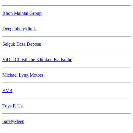
Rhön Maintal Group
Deegenbergklinik
Selçuk Ecza Deposu
ViDia Christliche Kliniken Karlsruhe
Michael Lyng Motors
BVB
Toys R Us
Safetykleen