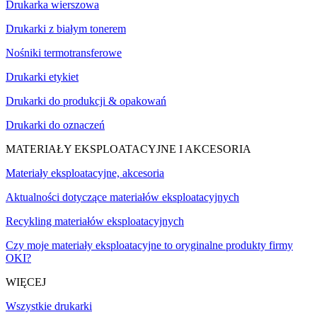
Drukarka wierszowa
Drukarki z białym tonerem
Nośniki termotransferowe
Drukarki etykiet
Drukarki do produkcji & opakowań
Drukarki do oznaczeń
MATERIAŁY EKSPLOATACYJNE I AKCESORIA
Materiały eksploatacyjne, akcesoria
Aktualności dotyczące materiałów eksploatacyjnych
Recykling materiałów eksploatacyjnych
Czy moje materiały eksploatacyjne to oryginalne produkty firmy
OKI?
WIĘCEJ
Wszystkie drukarki