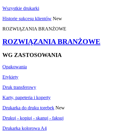
Wszystkie drukarki
Historie sukcesu klientów
New
ROZWIĄZANIA BRANŻOWE
ROZWIĄZANIA BRANŻOWE
WG ZASTOSOWANIA
Opakowania
Etykiety
Druk transferowy
Karty, papeteria i koperty
Drukarka do druku torebek
New
Drukuj - kopiuj - skanuj - faksuj
Drukarka kolorowa A4