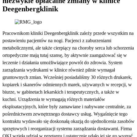
niezwykle opłacalne zmiany w klinice
Deegenbergklinik
Pracownikom kliniki Deegenbergklinik zależy przede wszystkim na
postawieniu pacjentów na nogi. Pacjenci z zaburzeniami
metabolicznymi, ale także cierpiący na choroby serca lub schorzenia
ortopedyczne mają tutaj szansę, by aktywnie zaangażować się w
leczenie i działania umożliwiające powrót do zdrowia. System
zarządzania wydrukami w klinice również pilnie wymagał
gruntownych zmian. Wcześniej posiadaliśmy 30 różnych drukarek,
kopiarek i skanerów odmiennych marek, używanych w recepcji, w
biurze, w gabinetach lekarskich i terapeutycznych, a także w
kuchni. Urządzenia te wymagają różnych materiałów
eksploatacyjnych, które były zamawiane i nabywane centralnie, za
pośrednictwem zewnętrznego dostawcy usług. Wygaśnięcie tego
kontraktu wydawało się doskonałą okazją do ujednolicenia zasobów
sprzętowych i reorganizacji systemu zarządzania dostawami. Firma
OKI wzięła udział w przetargu i ostatecznie udało jej się go wygrać,