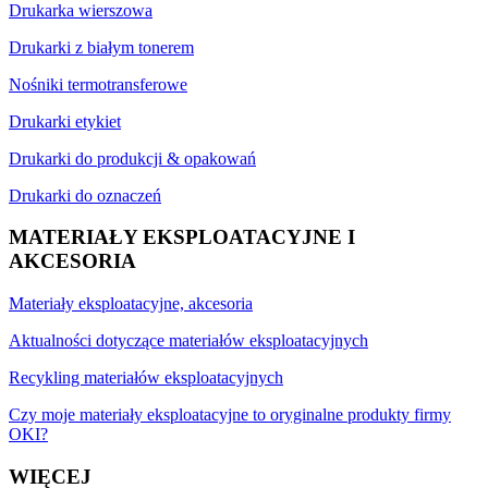
Drukarka wierszowa
Drukarki z białym tonerem
Nośniki termotransferowe
Drukarki etykiet
Drukarki do produkcji & opakowań
Drukarki do oznaczeń
MATERIAŁY EKSPLOATACYJNE I
AKCESORIA
Materiały eksploatacyjne, akcesoria
Aktualności dotyczące materiałów eksploatacyjnych
Recykling materiałów eksploatacyjnych
Czy moje materiały eksploatacyjne to oryginalne produkty firmy
OKI?
WIĘCEJ