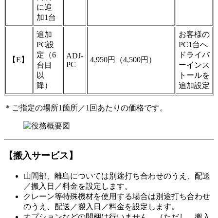
に追
加1台
追加
お客様の
PC設
PC1台へ
定（6
ドライバ
ADJ-
【E】
4,950円（4,500円）
PC
台目
ーインス
以
トールを
降）
追加設定
＊ご指定の場所1箇所／1回あたりの価格です。
【搬入サービス】
山間部、離島については別途打ち合わせのうえ、配送
／搬入日／料金を設定します。
クレーン等特殊機材を使用する場合は別途打ち合わせ
のうえ、配送／搬入日／料金を設定します。
オプションなどの開梱は行いません。（ただし、搬入