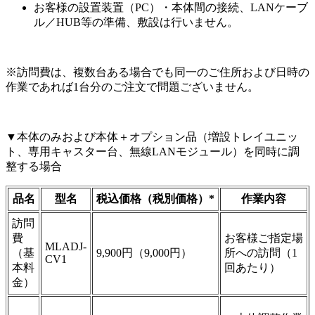
お客様の設置装置（PC）・本体間の接続、LANケーブ
ル／HUB等の準備、敷設は行いません。
※訪問費は、複数台ある場合でも同一のご住所および日時の
作業であれば1台分のご注文で問題ございません。
▼本体のみおよび本体＋オプション品（増設トレイユニッ
ト、専用キャスター台、無線LANモジュール）を同時に調
整する場合
品名
型名
税込価格（税別価格）*
作業内容
訪問
費
お客様ご指定場
MLADJ-
（基
9,900円（9,000円）
所への訪問（1
CV1
本料
回あたり）
金）