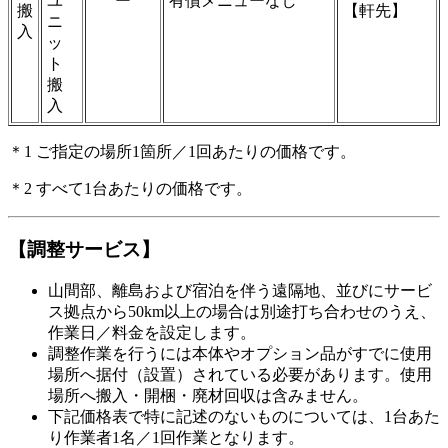
ユ
ー
有償メニューなし
搬
【軒先】
ニ
入
ッ
ト
搬
入
＊1 ご指定の場所1箇所／1回あたりの価格です。
＊2 すべて1台あたりの価格です。
【調整サービス】
山間部、離島および宿泊を伴う遠隔地、並びにサービ
ス拠点から50km以上の場合は別途打ち合わせのうえ、
作業日／料金を設定します。
調整作業を行うには本体やオプション品がすでに使用
場所へ据付（設置）されている必要があります。使用
場所へ搬入・開梱・廃材回収は含みません。
下記価格表で特に記述のないものについては、1台あた
り作業者1名／1回作業となります。