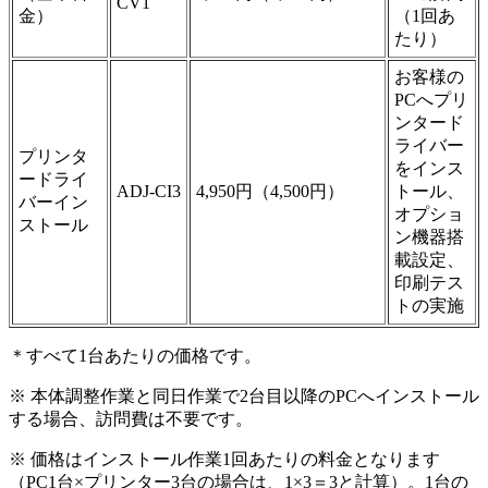
CV1
金）
（1回あ
たり）
お客様の
PCへプリ
ンタード
ライバー
プリンタ
をインス
ードライ
ADJ-CI3
4,950円（4,500円）
トール、
バーイン
オプショ
ストール
ン機器搭
載設定、
印刷テス
トの実施
＊すべて1台あたりの価格です。
※ 本体調整作業と同日作業で2台目以降のPCへインストール
する場合、訪問費は不要です。
※ 価格はインストール作業1回あたりの料金となります
（PC1台×プリンター3台の場合は、1×3＝3と計算）。1台の