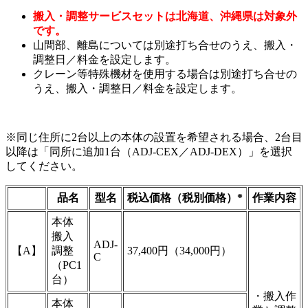
搬入・調整サービスセットは北海道、沖縄県は対象外
です。
山間部、離島については別途打ち合せのうえ、搬入・
調整日／料金を設定します。
クレーン等特殊機材を使用する場合は別途打ち合せの
うえ、搬入・調整日／料金を設定します。
※同じ住所に2台以上の本体の設置を希望される場合、2台目
以降は「同所に追加1台（ADJ-CEX／ADJ-DEX）」を選択
してください。
品名
型名
税込価格（税別価格）*
作業内容
本体
搬入
ADJ-
【A】
調整
37,400円（34,000円）
C
（PC1
台）
・搬入作
本体