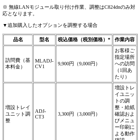
※ 無線LANモジュール取り付け作業、調整はC824dnのみ対
応となります。
▼追加購入したオプションを調整する場合
品名
型名
税込価格（税別価格）*
作業内容
お客様ご
指定場所
訪問費（基
MLADJ-
9,900円（9,000円）
への訪問
CV1
本料金）
（1回あ
たり）
増設トレ
イユニッ
トの調
増設トレイ
整・給紙
ADJ-
ユニット調
3,300円（3,000円）
確認およ
CT3
整
びメニュ
ー印刷に
よる動作