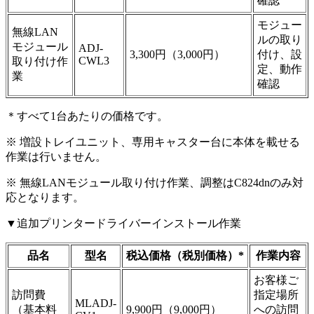
確認
モジュー
無線LAN
ルの取り
モジュール
ADJ-
3,300円（3,000円）
付け、設
CWL3
取り付け作
定、動作
業
確認
＊すべて1台あたりの価格です。
※ 増設トレイユニット、専用キャスター台に本体を載せる
作業は行いません。
※ 無線LANモジュール取り付け作業、調整はC824dnのみ対
応となります。
▼追加プリンタードライバーインストール作業
品名
型名
税込価格（税別価格）*
作業内容
お客様ご
訪問費
指定場所
MLADJ-
（基本料
9,900円（9,000円）
への訪問