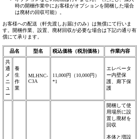
時の開梱作業中にお客様がオプションを開梱した場合
は廃材の回収可能）。
お客様への配送（軒先渡しお届けのみ）は無償にて行いま
す。開梱作業、設置、廃材回収が必要な場合は下記の通り有
償にて承ります。
品名
型名
税込価格（税別価格）
作業内容
共
通
養
エレベータ
メ
生
ー内壁保
11,000円（10,000円）
MLHNC-
C3A
ニ
作
*1
護、廊下保
ュ
業
護
ー
開梱して使
用場所に設
置し廃材を
回収
本体と増設