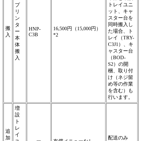
トレイユニ
プ
ット、キャ
リ
スター台を
ン
同時搬入し
タ
搬
16,500円（15,000円）
HNP-
た場合、ト
ー
C3B
入
*2
レイ（TRY-
本
C3J1）、キ
体
ャスター台
搬
（BOD-
入
S2）の開
梱、取り付
け（ネジ留
め等の作業
を含む）も
行います。
増
設
ト
レ
追
イ
加
配送のみ