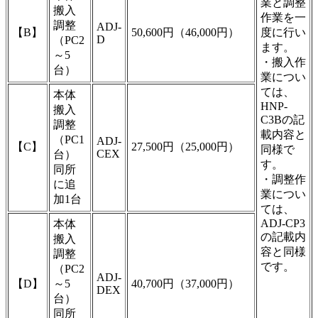
業と調整
搬入
作業を一
調整
ADJ-
【B】
50,600円（46,000円）
度に行い
D
（PC2
ます。
～5
・搬入作
台）
業につい
ては、
本体
HNP-
搬入
C3Bの記
調整
載内容と
（PC1
ADJ-
【C】
27,500円（25,000円）
同様で
CEX
台）
す。
同所
・調整作
に追
業につい
加1台
ては、
ADJ-CP3
本体
の記載内
搬入
容と同様
調整
です。
（PC2
ADJ-
【D】
～5
40,700円（37,000円）
DEX
台）
同所