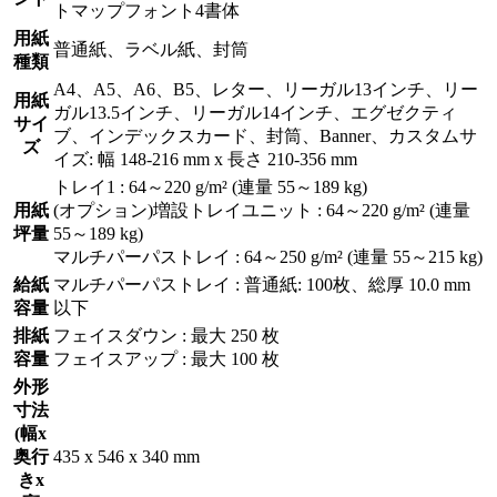
トマップフォント4書体
用紙
普通紙、ラベル紙、封筒
種類
A4、A5、A6、B5、レター、リーガル13インチ、リー
用紙
ガル13.5インチ、リーガル14インチ、エグゼクティ
サイ
ブ、インデックスカード、封筒、Banner、カスタムサ
ズ
イズ: 幅 148-216 mm x 長さ 210-356 mm
トレイ1 : 64～220 g/m² (連量 55～189 kg)
用紙
(オプション)増設トレイユニット : 64～220 g/m² (連量
坪量
55～189 kg)
マルチパーパストレイ : 64～250 g/m² (連量 55～215 kg)
給紙
マルチパーパストレイ : 普通紙: 100枚、総厚 10.0 mm
容量
以下
排紙
フェイスダウン : 最大 250 枚
容量
フェイスアップ : 最大 100 枚
外形
寸法
(幅x
奥行
435 x 546 x 340 mm
きx