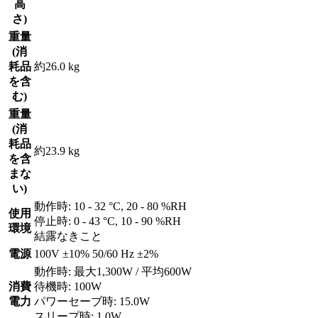
高
さ)
重量
(消
耗品
約26.0 kg
を含
む)
重量
(消
耗品
約23.9 kg
を含
まな
い)
動作時: 10 - 32 °C, 20 - 80 %RH
使用
停止時: 0 - 43 °C, 10 - 90 %RH
環境
結露なきこと
電源
100V ±10% 50/60 Hz ±2%
動作時: 最大1,300W / 平均600W
消費
待機時: 100W
電力
パワーセーブ時: 15.0W
スリープ時: 1.0W