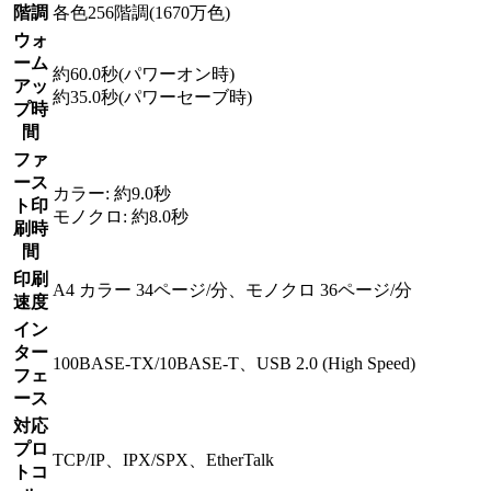
階調
各色256階調(1670万色)
ウォ
ーム
約60.0秒(パワーオン時)
アッ
約35.0秒(パワーセーブ時)
プ時
間
ファ
ース
カラー: 約9.0秒
ト印
モノクロ: 約8.0秒
刷時
間
印刷
A4 カラー 34ページ/分、モノクロ 36ページ/分
速度
イン
ター
100BASE-TX/10BASE-T、USB 2.0 (High Speed)
フェ
ース
対応
プロ
TCP/IP、IPX/SPX、EtherTalk
トコ