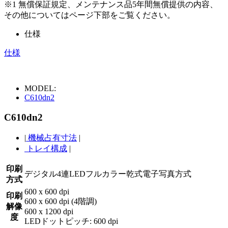
※1 無償保証規定、メンテナンス品5年間無償提供の内容、
その他についてはページ下部をご覧ください。
仕様
仕様
MODEL:
C610dn2
C610dn2
|
機械占有寸法
|
トレイ構成
|
印刷
デジタル4連LEDフルカラー乾式電子写真方式
方式
600 x 600 dpi
印刷
600 x 600 dpi (4階調)
解像
600 x 1200 dpi
度
LEDドットピッチ: 600 dpi