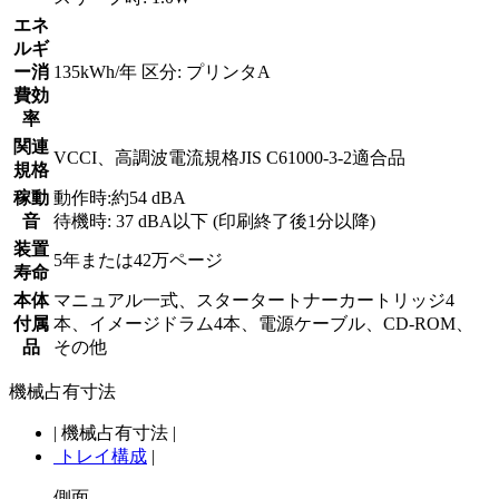
エネ
ルギ
ー消
135kWh/年 区分: プリンタA
費効
率
関連
VCCI、高調波電流規格JIS C61000-3-2適合品
規格
稼動
動作時:約54 dBA
音
待機時: 37 dBA以下 (印刷終了後1分以降)
装置
5年または42万ページ
寿命
本体
マニュアル一式、スタータートナーカートリッジ4
付属
本、イメージドラム4本、電源ケーブル、CD-ROM、
品
その他
機械占有寸法
|
機械占有寸法
|
トレイ構成
|
側面