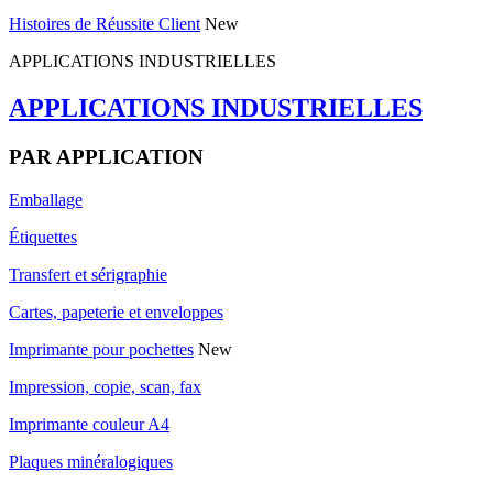
Histoires de Réussite Client
New
APPLICATIONS INDUSTRIELLES
APPLICATIONS INDUSTRIELLES
PAR APPLICATION
Emballage
Étiquettes
Transfert et sérigraphie
Cartes, papeterie et enveloppes
Imprimante pour pochettes
New
Impression, copie, scan, fax
Imprimante couleur A4
Plaques minéralogiques