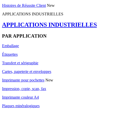
Histoires de Réussite Client
New
APPLICATIONS INDUSTRIELLES
APPLICATIONS INDUSTRIELLES
PAR APPLICATION
Emballage
Étiquettes
Transfert et sérigraphie
Cartes, papeterie et enveloppes
Imprimante pour pochettes
New
Impression, copie, scan, fax
Imprimante couleur A4
Plaques minéralogiques