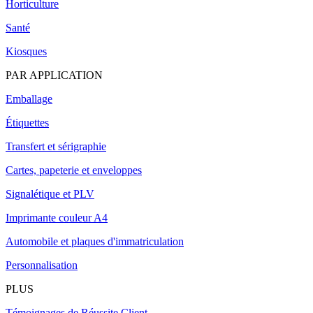
Horticulture
Santé
Kiosques
PAR APPLICATION
Emballage
Étiquettes
Transfert et sérigraphie
Cartes, papeterie et enveloppes
Signalétique et PLV
Imprimante couleur A4
Automobile et plaques d'immatriculation
Personnalisation
PLUS
Témoignages de Réussite Client