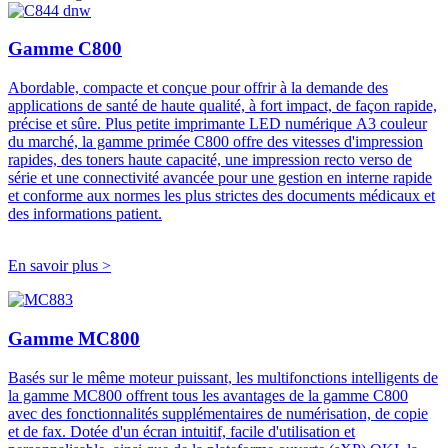
Gamme C800
Abordable, compacte et conçue pour offrir à la demande des
applications de santé de haute qualité, à fort impact, de façon rapide,
précise et sûre. Plus petite imprimante LED numérique A3 couleur
du marché, la gamme primée C800 offre des vitesses d'impression
rapides, des toners haute capacité, une impression recto verso de
série et une connectivité avancée pour une gestion en interne rapide
et conforme aux normes les plus strictes des documents médicaux et
des informations patient.
En savoir plus >
Gamme MC800
Basés sur le même moteur puissant, les multifonctions intelligents de
la gamme MC800 offrent tous les avantages de la gamme C800
avec des fonctionnalités supplémentaires de numérisation, de copie
et de fax. Dotée d'un écran intuitif, facile d'utilisation et