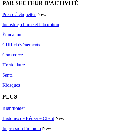
PAR SECTEUR D’ACTIVITÉ
Presse à étiquettes
New
Industrie, chimie et fabrication
Éducation
CHR et événements
Commerce
Horticulture
Santé
Kiosques
PLUS
Brandfolder
Histoires de Réussite Client
New
Impression Premium
New