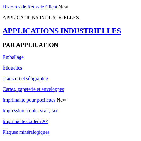
Histoires de Réussite Client
New
APPLICATIONS INDUSTRIELLES
APPLICATIONS INDUSTRIELLES
PAR APPLICATION
Emballage
Étiquettes
Transfert et sérigraphie
Cartes, papeterie et enveloppes
Imprimante pour pochettes
New
Impression, copie, scan, fax
Imprimante couleur A4
Plaques minéralogiques