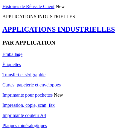
Histoires de Réussite Client
New
APPLICATIONS INDUSTRIELLES
APPLICATIONS INDUSTRIELLES
PAR APPLICATION
Emballage
Étiquettes
Transfert et sérigraphie
Cartes, papeterie et enveloppes
Imprimante pour pochettes
New
Impression, copie, scan, fax
Imprimante couleur A4
Plaques minéralogiques