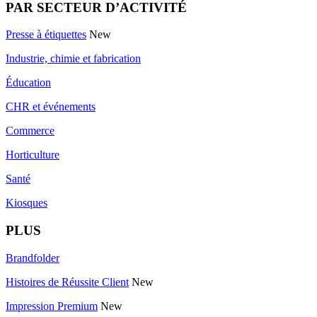
PAR SECTEUR D’ACTIVITÉ
Presse à étiquettes
New
Industrie, chimie et fabrication
Éducation
CHR et événements
Commerce
Horticulture
Santé
Kiosques
PLUS
Brandfolder
Histoires de Réussite Client
New
Impression Premium
New