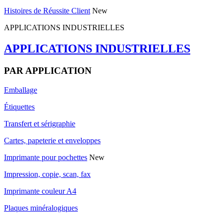
Histoires de Réussite Client
New
APPLICATIONS INDUSTRIELLES
APPLICATIONS INDUSTRIELLES
PAR APPLICATION
Emballage
Étiquettes
Transfert et sérigraphie
Cartes, papeterie et enveloppes
Imprimante pour pochettes
New
Impression, copie, scan, fax
Imprimante couleur A4
Plaques minéralogiques