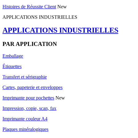
Histoires de Réussite Client
New
APPLICATIONS INDUSTRIELLES
APPLICATIONS INDUSTRIELLES
PAR APPLICATION
Emballage
Étiquettes
Transfert et sérigraphie
Cartes, papeterie et enveloppes
Imprimante pour pochettes
New
Impression, copie, scan, fax
Imprimante couleur A4
Plaques minéralogiques