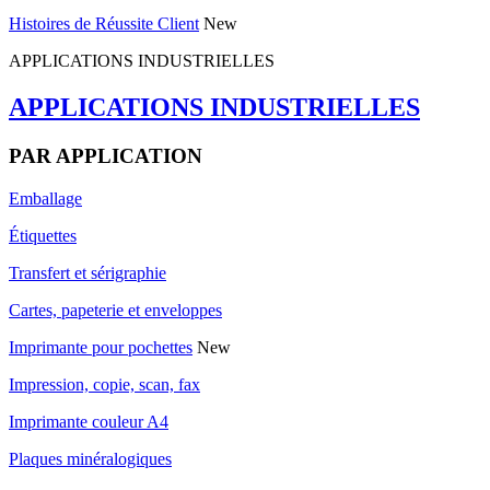
Histoires de Réussite Client
New
APPLICATIONS INDUSTRIELLES
APPLICATIONS INDUSTRIELLES
PAR APPLICATION
Emballage
Étiquettes
Transfert et sérigraphie
Cartes, papeterie et enveloppes
Imprimante pour pochettes
New
Impression, copie, scan, fax
Imprimante couleur A4
Plaques minéralogiques