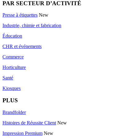
PAR SECTEUR D’ACTIVITÉ
Presse à étiquettes
New
Industrie, chimie et fabrication
Éducation
CHR et événements
Commerce
Horticulture
Santé
Kiosques
PLUS
Brandfolder
Histoires de Réussite Client
New
Impression Premium
New