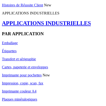
Histoires de Réussite Client
New
APPLICATIONS INDUSTRIELLES
APPLICATIONS INDUSTRIELLES
PAR APPLICATION
Emballage
Étiquettes
Transfert et sérigraphie
Cartes, papeterie et enveloppes
Imprimante pour pochettes
New
Impression, copie, scan, fax
Imprimante couleur A4
Plaques minéralogiques