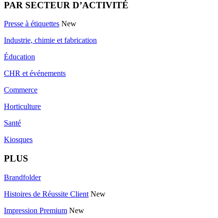
PAR SECTEUR D’ACTIVITÉ
Presse à étiquettes
New
Industrie, chimie et fabrication
Éducation
CHR et événements
Commerce
Horticulture
Santé
Kiosques
PLUS
Brandfolder
Histoires de Réussite Client
New
Impression Premium
New