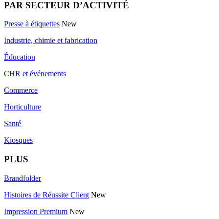
PAR SECTEUR D’ACTIVITÉ
Presse à étiquettes
New
Industrie, chimie et fabrication
Éducation
CHR et événements
Commerce
Horticulture
Santé
Kiosques
PLUS
Brandfolder
Histoires de Réussite Client
New
Impression Premium
New