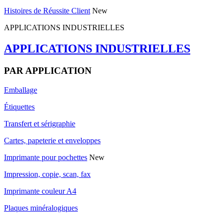
Histoires de Réussite Client
New
APPLICATIONS INDUSTRIELLES
APPLICATIONS INDUSTRIELLES
PAR APPLICATION
Emballage
Étiquettes
Transfert et sérigraphie
Cartes, papeterie et enveloppes
Imprimante pour pochettes
New
Impression, copie, scan, fax
Imprimante couleur A4
Plaques minéralogiques