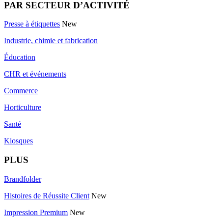
PAR SECTEUR D’ACTIVITÉ
Presse à étiquettes
New
Industrie, chimie et fabrication
Éducation
CHR et événements
Commerce
Horticulture
Santé
Kiosques
PLUS
Brandfolder
Histoires de Réussite Client
New
Impression Premium
New