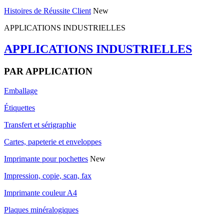
Histoires de Réussite Client
New
APPLICATIONS INDUSTRIELLES
APPLICATIONS INDUSTRIELLES
PAR APPLICATION
Emballage
Étiquettes
Transfert et sérigraphie
Cartes, papeterie et enveloppes
Imprimante pour pochettes
New
Impression, copie, scan, fax
Imprimante couleur A4
Plaques minéralogiques