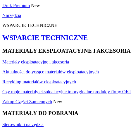
Druk Premium
New
Narzędzia
WSPARCIE TECHNICZNE
WSPARCIE TECHNICZNE
MATERIAŁY EKSPLOATACYJNE I AKCESORIA
Materiały eksploatacyjne i akcesoria
Aktualności dotyczące materiałów eksploatacyjnych
Recykling materiałów eksploatacyjnych
Czy moje materiały eksploatacyjne to oryginalne produkty firmy OKI
Zakup Części Zamiennych
New
MATERIAŁY DO POBRANIA
Sterowniki i narzędzia