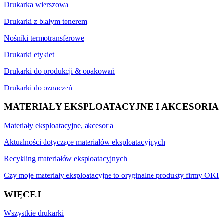
Drukarka wierszowa
Drukarki z białym tonerem
Nośniki termotransferowe
Drukarki etykiet
Drukarki do produkcji & opakowań
Drukarki do oznaczeń
MATERIAŁY EKSPLOATACYJNE I AKCESORIA
Materiały eksploatacyjne, akcesoria
Aktualności dotyczące materiałów eksploatacyjnych
Recykling materiałów eksploatacyjnych
Czy moje materiały eksploatacyjne to oryginalne produkty firmy OKI
WIĘCEJ
Wszystkie drukarki