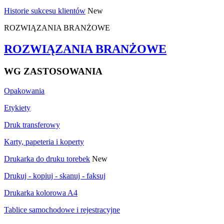
Historie sukcesu klientów
New
ROZWIĄZANIA BRANŻOWE
ROZWIĄZANIA BRANŻOWE
WG ZASTOSOWANIA
Opakowania
Etykiety
Druk transferowy
Karty, papeteria i koperty
Drukarka do druku torebek
New
Drukuj - kopiuj - skanuj - faksuj
Drukarka kolorowa A4
Tablice samochodowe i rejestracyjne