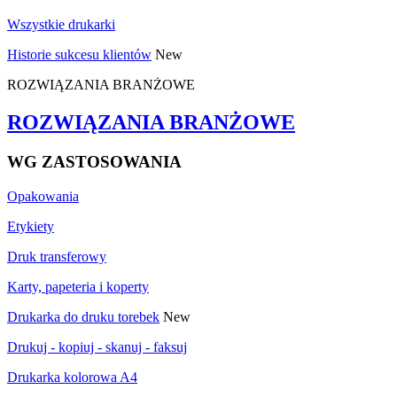
Wszystkie drukarki
Historie sukcesu klientów
New
ROZWIĄZANIA BRANŻOWE
ROZWIĄZANIA BRANŻOWE
WG ZASTOSOWANIA
Opakowania
Etykiety
Druk transferowy
Karty, papeteria i koperty
Drukarka do druku torebek
New
Drukuj - kopiuj - skanuj - faksuj
Drukarka kolorowa A4