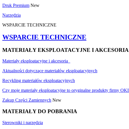
Druk Premium
New
Narzędzia
WSPARCIE TECHNICZNE
WSPARCIE TECHNICZNE
MATERIAŁY EKSPLOATACYJNE I AKCESORIA
Materiały eksploatacyjne i akcesoria
Aktualności dotyczące materiałów eksploatacyjnych
Recykling materiałów eksploatacyjnych
Czy moje materiały eksploatacyjne to oryginalne produkty firmy OKI
Zakup Części Zamiennych
New
MATERIAŁY DO POBRANIA
Sterowniki i narzędzia