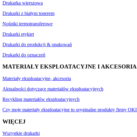
Drukarka wierszowa
Drukarki z białym tonerem
Nośniki termotransferowe
Drukarki etykiet
Drukarki do produkcji & opakowań
Drukarki do oznaczeń
MATERIAŁY EKSPLOATACYJNE I AKCESORIA
Materiały eksploatacyjne, akcesoria
Aktualności dotyczące materiałów eksploatacyjnych
Recykling materiałów eksploatacyjnych
Czy moje materiały eksploatacyjne to oryginalne produkty firmy OKI
WIĘCEJ
Wszystkie drukarki