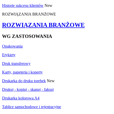
Historie sukcesu klientów
New
ROZWIĄZANIA BRANŻOWE
ROZWIĄZANIA BRANŻOWE
WG ZASTOSOWANIA
Opakowania
Etykiety
Druk transferowy
Karty, papeteria i koperty
Drukarka do druku torebek
New
Drukuj - kopiuj - skanuj - faksuj
Drukarka kolorowa A4
Tablice samochodowe i rejestracyjne