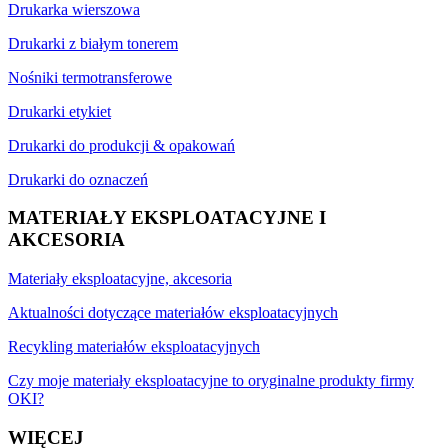
Drukarka wierszowa
Drukarki z białym tonerem
Nośniki termotransferowe
Drukarki etykiet
Drukarki do produkcji & opakowań
Drukarki do oznaczeń
MATERIAŁY EKSPLOATACYJNE I
AKCESORIA
Materiały eksploatacyjne, akcesoria
Aktualności dotyczące materiałów eksploatacyjnych
Recykling materiałów eksploatacyjnych
Czy moje materiały eksploatacyjne to oryginalne produkty firmy
OKI?
WIĘCEJ