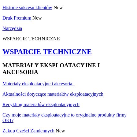
Historie sukcesu klientów
New
Druk Premium
New
Narzędzia
WSPARCIE TECHNICZNE
WSPARCIE TECHNICZNE
MATERIAŁY EKSPLOATACYJNE I
AKCESORIA
Materiały eksploatacyjne i akcesoria
Aktualności dotyczące materiałów eksploatacyjnych
Recykling materiałów eksploatacyjnych
Czy moje materiały eksploatacyjne to oryginalne produkty firmy
OKI?
Zakup Części Zamiennych
New