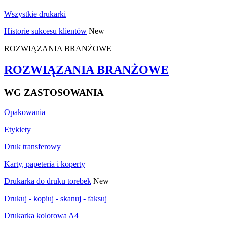
Wszystkie drukarki
Historie sukcesu klientów
New
ROZWIĄZANIA BRANŻOWE
ROZWIĄZANIA BRANŻOWE
WG ZASTOSOWANIA
Opakowania
Etykiety
Druk transferowy
Karty, papeteria i koperty
Drukarka do druku torebek
New
Drukuj - kopiuj - skanuj - faksuj
Drukarka kolorowa A4