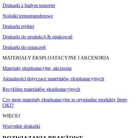
Drukarki z białym tonerem
Nośniki termotransferowe
Drukarki etykiet
Drukarki do produkcji & opakowań
Drukarki do oznaczeń
MATERIAŁY EKSPLOATACYJNE I AKCESORIA
Materiały eksploatacyjne, akcesoria
Aktualności dotyczące materiałów eksploatacyjnych
Recykling materiałów eksploatacyjnych
Czy moje materiały eksploatacyjne to oryginalne produkty firmy
OKI?
WIĘCEJ
Wszystkie drukarki