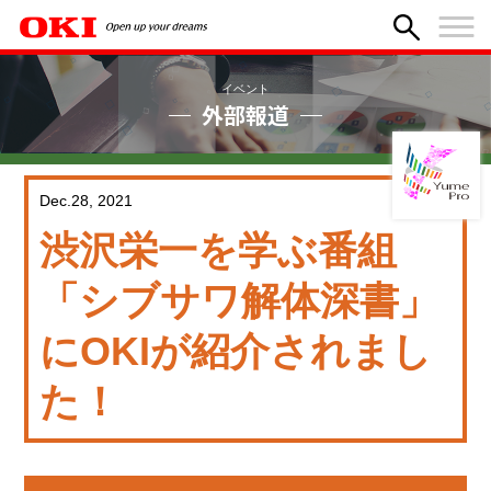
イベント
外部報道
Dec.28, 2021
渋沢栄一を学ぶ番組
「シブサワ解体深書」
にOKIが紹介されまし
た！