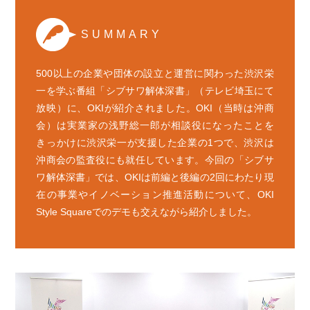
SUMMARY
500以上の企業や団体の設立と運営に関わった渋沢栄
一を学ぶ番組「シブサワ解体深書」（テレビ埼玉にて
放映）に、OKIが紹介されました。OKI（当時は沖商
会）は実業家の浅野総一郎が相談役になったことを
きっかけに渋沢栄一が支援した企業の1つで、渋沢は
沖商会の監査役にも就任しています。今回の「シブサ
ワ解体深書」では、OKIは前編と後編の2回にわたり現
在の事業やイノベーション推進活動について、OKI
Style Squareでのデモも交えながら紹介しました。