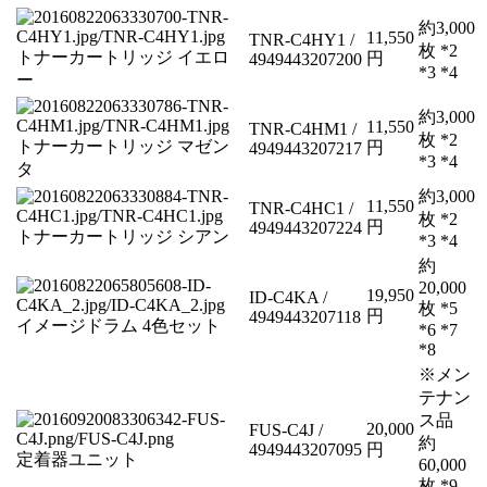
約3,000
11,550
TNR-C4HY1 /
枚 *2
トナーカートリッジ イエロ
円
4949443207200
*3 *4
ー
約3,000
11,550
TNR-C4HM1 /
枚 *2
トナーカートリッジ マゼン
円
4949443207217
*3 *4
タ
約3,000
11,550
TNR-C4HC1 /
枚 *2
円
4949443207224
トナーカートリッジ シアン
*3 *4
約
20,000
19,950
ID-C4KA /
枚 *5
円
4949443207118
イメージドラム 4色セット
*6 *7
*8
※メン
テナン
ス品
20,000
FUS-C4J /
約
4949443207095
円
定着器ユニット
60,000
枚 *9