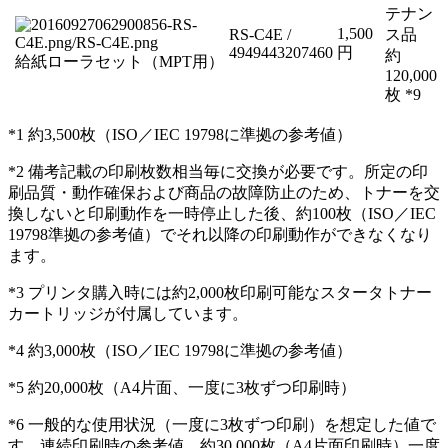
テナン
1,500
RS-C4E /
ス品
4949443207460
円
約
給紙ローラセット（MPT用）
120,000
枚 *9
*1 約3,500枚（ISO／IEC 19798に準拠の参考値）
*2 備考記載の印刷枚数相当毎に交換が必要です。所定の印
刷品質・動作確保および商品の故障防止のため、トナーを交
換しないと印刷動作を一時停止した後、約100枚（ISO／IEC
19798準拠の参考値）でそれ以降の印刷動作ができなくなり
ます。
*3 プリンタ購入時には約2,000枚印刷可能なスタータトナー
カートリッジが付属しています。
*4 約3,000枚（ISO／IEC 19798に準拠の参考値）
*5 約20,000枚（A4片面、一度に3枚ずつ印刷時）
*6 一般的な使用状況（一度に3枚ずつ印刷）を想定した値で
す。連続印刷時の参考値 約30,000枚（A4片面印刷時）一度