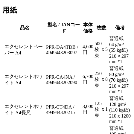
用紙
型名 / JANコー
本体
品名
枚数
備考
ド
価格
普通紙
500
64 g/m²
エクセレントペー
4,600
PPR-DA4TDB /
枚 x 5
(55 kg紙)
円
4949443203097
パー A4
束
210 × 297
mm *1
普通紙
250
80 g/m²
エクセレントホワ
6,700
PPR-CA4NA /
枚 x 8
(70 kg紙)
円
4949443202090
イト A4
束
210 × 297
mm *1
普通紙
125
128 g/m²
エクセレントホワ
3,000
PPR-CT4DA /
枚 x 1
(110 kg紙)
円
4949443202151
イト A4長尺
束
210 x 1200
mm *1
普通紙