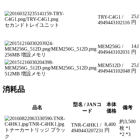
25,
TRY-C4G1 /
円
4949443102116
セカンドトレイユニット
14,
MEM256G /
4949443102031
円
256MB 増設メモリ
25,
MEM512D /
4949443102048
円
512MB 増設メモリ
消耗品
型名 / JANコ
本体
品名
備考
ード
価格
約3,500
8,400
TNR-C4HK1 /
枚 *1
トナーカートリッジ ブラッ
円
4949443207231
*2 *3
ク