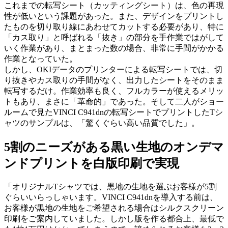
これまでの転写シート（カッティングシート）は、色の再現
性が低いという課題があった。また、デザインをプリントし
たものを切り取り線にあわせてカットする必要があり、特に
「カス取り」と呼ばれる「抜き」の部分を手作業ではがして
いく作業があり、まとまった数の場合、非常に手間がかかる
作業となっていた。
しかし、OKIデータのプリンターによる転写シートでは、切
り抜きやカス取りの手間がなく、出力したシートをそのまま
転写するだけ。作業効率も良く、フルカラーが使えるメリッ
トもあり、まさに「革命的」であった。そして二人がショー
ルームで見たVINCI C941dnの転写シートでプリントしたTシ
ャツのサンプルは、「驚くぐらい高い品質でした」。
5割のニーズがある黒い生地のオンデマ
ンドプリントを白版印刷で実現
「オリジナルTシャツでは、黒地の生地を選ぶお客様が5割
ぐらいいらっしゃいます。VINCI C941dnを導入する前は、
お客様が黒地の生地をご希望される場合はシルクスクリーン
印刷をご案内していました。しかし版を作る都合上、最低で