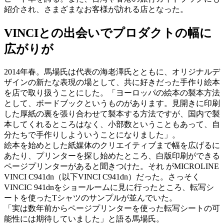
紹介され、さまざまなお客様が訪れる店となった。
VINCIとの出会いでプロダクトの幅に
広がりが
2014年春。馬場氏は代表の海老澤氏とともに、オリジナルデ
ザインの新たな表現の場として、共に好きだった手作り絵本
を店で取り扱うことにした。「ヨーロッパの絵本の製本方法
として、ボードブックというものがあります。見開きに印刷
した厚紙の裏を張り合わせて製本する方法ですが、国内で製
本してくれるところはなく、小部数ということもあって、自
分たちで手作りしよういうことになりました」。
絵本を始めとした紙媒体のクリエイティブまで幅を広げるに
あたり、プリンターを探し始めたところ、白版印刷ができる
ページプリンターがあると聞きつけた。それ がMICROLINE
VINCI C941dn（以下VINCI C941dn）だった。さっそく
VINCIC 941dnをショールームに見に行ったところ、転写シ
ートを使ったTシャツのサンプルが並んでいた。
「実は数年前からページプリンターを使った転写シートの可
能性には期待していました」と語る馬場氏。