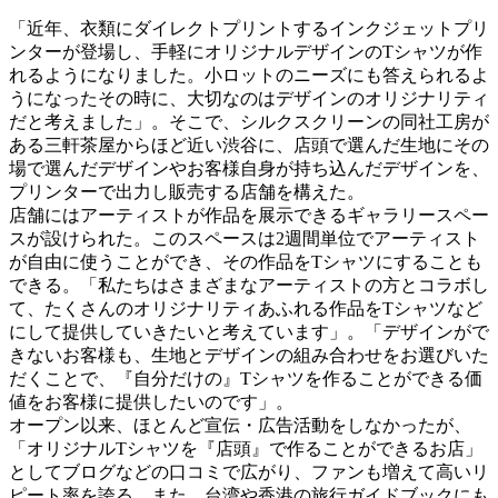
「近年、衣類にダイレクトプリントするインクジェットプリ
ンターが登場し、手軽にオリジナルデザインのTシャツが作
れるようになりました。小ロットのニーズにも答えられるよ
うになったその時に、大切なのはデザインのオリジナリティ
だと考えました」。そこで、シルクスクリーンの同社工房が
ある三軒茶屋からほど近い渋谷に、店頭で選んだ生地にその
場で選んだデザインやお客様自身が持ち込んだデザインを、
プリンターで出力し販売する店舗を構えた。
店舗にはアーティストが作品を展示できるギャラリースペー
スが設けられた。このスペースは2週間単位でアーティスト
が自由に使うことができ、その作品をTシャツにすることも
できる。「私たちはさまざまなアーティストの方とコラボし
て、たくさんのオリジナリティあふれる作品をTシャツなど
にして提供していきたいと考えています」。「デザインがで
きないお客様も、生地とデザインの組み合わせをお選びいた
だくことで、『自分だけの』Tシャツを作ることができる価
値をお客様に提供したいのです」。
オープン以来、ほとんど宣伝・広告活動をしなかったが、
「オリジナルTシャツを『店頭』で作ることができるお店」
としてブログなどの口コミで広がり、ファンも増えて高いリ
ピート率を誇る。また、台湾や香港の旅行ガイドブックにも