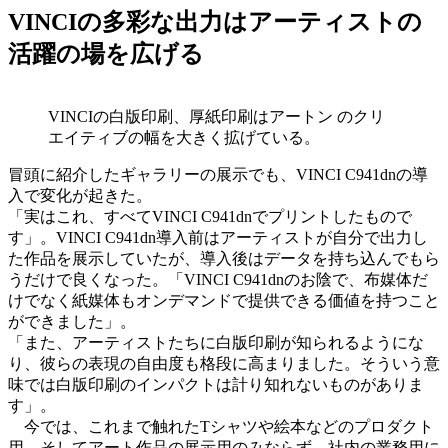
VINCIの多彩な出力はアーティストの
活躍の場を広げる
VINCIの白版印刷、厚紙印刷はアートン のクリ
エイティブの幅を大きく拡げている。
冒頭に紹介したギャラリーの展示でも、VINCI C941dnの導
入で変化が起きた。
「実はこれ、すべてVINCI C941dnでプリントしたもので
す」。VINCI C941dn導入前はアーティストが自分で出力し
た作品を展示していたが、導入後はデータを持ち込んでもら
うだけで良くなった。「VINCI C941dnのお陰で、布媒体だ
けでなく紙媒体もオンデマンドで提供できる価値を持つこと
ができました」。
「また、アーティストたちに白版印刷が知られるようにな
り、彼らの表現の自由度も格段に高まりました。そういう意
味では白版印刷のインパクトは計り知れないものがありま
す」。
今では、これまで触れたTシャツや絵本などのプロダクト
用、そしてアート作品の展示用のみならず、社内の業務用に