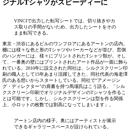
ジナルTシャツがスピーディーに
VINCIで出力した転写シートでは、切り抜きやカ
ス取りの手間がないため、出力したシートをその
まま転写できる。
東京・渋谷にあるビルのワンフロアにあるアートンの店内。
棚には様々な色と形のTシャツやパーカーなどが並び、窓側
のハンガーには、様々にプリントされたTシャツ類が。そし
て、一番奥の壁にはプリントされたアート作品が一面に飾ら
れている。2010年に設立された同社は、シルクスクリーン印
刷の職人として15年あまり活躍してきた、同社代表の海老澤
氏のある想いからスタートしている。同社で“アメージン
グ・ディレクター”の肩書を持つ馬場氏はこう語る。「シル
クスクリーン印刷でオリジナルデザインのTシャツを作るこ
とは可能です。しかし、シルクスクリーンは型を作る関係
上、小ロットの枚数では割高になってしまいます」。
アートン店内の様子。奥にはアーティストが展示
できるギャラリースペースが設けられている。