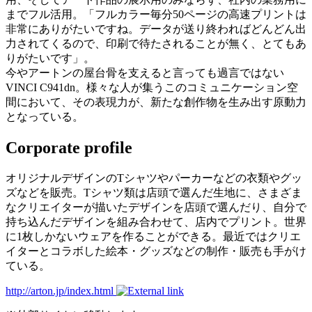
までフル活用。「フルカラー毎分50ページの高速プリントは
非常にありがたいですね。データが送り終わればどんどん出
力されてくるので、印刷で待たされることが無く、とてもあ
りがたいです」。
今やアートンの屋台骨を支えると言っても過言ではない
VINCI C941dn。様々な人が集うこのコミュニケーション空
間において、その表現力が、新たな創作物を生み出す原動力
となっている。
Corporate profile
オリジナルデザインのTシャツやパーカーなどの衣類やグッ
ズなどを販売。Tシャツ類は店頭で選んだ生地に、さまざま
なクリエイターが描いたデザインを店頭で選んだり、自分で
持ち込んだデザインを組み合わせて、店内でプリント。世界
に1枚しかないウェアを作ることができる。最近ではクリエ
イターとコラボした絵本・グッズなどの制作・販売も手がけ
ている。
http://arton.jp/index.html