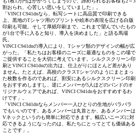
も1枚1万円はかかってしまうので、諦められるお客様も2～3
割おられ、心苦しい思いをしていました」。
「VINCI C941dnなら、転写シートに高品質で印刷できる
上、黒地のTシャツ用のプリントや絵本の表現を広げる白版
印刷も可能。そして厚紙印刷まで。これまで望んでいたもの
が1台で手に入ると知り、導入を決めました」と語る馬場
氏。
VINCI C941dnの導入により、Tシャツ類のデザインの幅が広
がった。「私たちはお客様のニーズに最適なものをこの場で
ご提供することを大切に考えています。シルクスクリーン印
刷とVINCI C941dnの出力は、仕上がりにほとんど差があり
ません。たとえば、高校のクラスTシャツのようにまとまっ
た枚数を作るのであれば、割安にあるシルクスクリーン印刷
をおすすめしますし、逆にメンバーが5人ほどのバンドのオ
リジナルウェアであれば、VINCI C941dnをおすすめするわ
けです」。
「VINCI C941dnならメンバー一人ひとりの生地がバラバラ
でもいいのです。あるメンバーは丸首とか、あるメンバーは
Vネックというのも簡単に対応できます。幅広いニーズに対
応できるようになったのは、私たちにとってとても価値ある
ことです」。