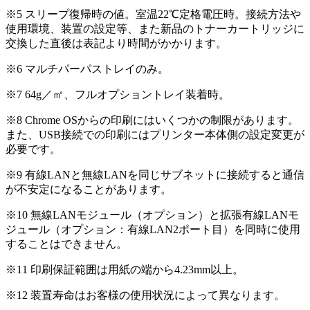
※5 スリープ復帰時の値。室温22℃定格電圧時。接続方法や
使用環境、装置の設定等、また新品のトナーカートリッジに
交換した直後は表記より時間がかかります。
※6 マルチパーパストレイのみ。
※7 64g／㎡、フルオプショントレイ装着時。
※8 Chrome OSからの印刷にはいくつかの制限があります。
また、USB接続での印刷にはプリンター本体側の設定変更が
必要です。
※9 有線LANと無線LANを同じサブネットに接続すると通信
が不安定になることがあります。
※10 無線LANモジュール（オプション）と拡張有線LANモ
ジュール（オプション：有線LAN2ポート目）を同時に使用
することはできません。
※11 印刷保証範囲は用紙の端から4.23mm以上。
※12 装置寿命はお客様の使用状況によって異なります。