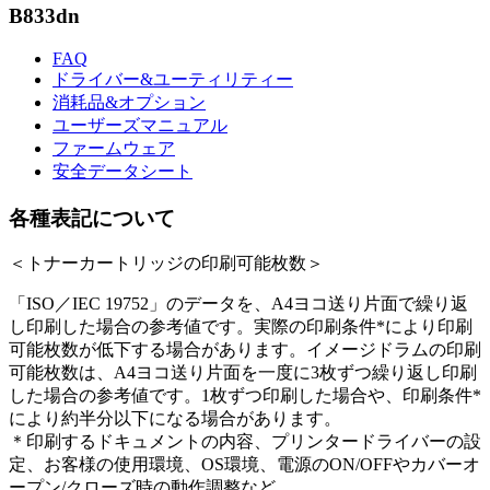
B833dn
FAQ
ドライバー&ユーティリティー
消耗品&オプション
ユーザーズマニュアル
ファームウェア
安全データシート
各種表記について
＜トナーカートリッジの印刷可能枚数＞
「ISO／IEC 19752」のデータを、A4ヨコ送り片面で繰り返
し印刷した場合の参考値です。実際の印刷条件*により印刷
可能枚数が低下する場合があります。イメージドラムの印刷
可能枚数は、A4ヨコ送り片面を一度に3枚ずつ繰り返し印刷
した場合の参考値です。1枚ずつ印刷した場合や、印刷条件*
により約半分以下になる場合があります。
＊印刷するドキュメントの内容、プリンタードライバーの設
定、お客様の使用環境、OS環境、電源のON/OFFやカバーオ
ープン/クローズ時の動作調整など