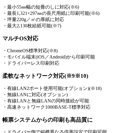
・最小55㎜幅の短冊のしに対応(※6)
・最長1,321×297㎜の長尺用紙に印刷可能(※6)
・坪量220g／㎡の厚紙に対応
・最大2,130枚給紙可能(※7)
マルチOS対応
・ChromeOS標準対応(※8)
・モバイル端末(iOS／Android)から印刷可能
・ドライバーレス印刷対応
柔軟なネットワーク対応(※9※10)
・有線LAN2ポート使用可能(オプション)(※18)
・無線LANに対応(オプション)
・有線LANと無線LANの同時接続が可能
・高速ネットワーク1000BASE-T標準対応
帳票システムからの印刷も高品質に
・ドライバー側で縦横異なる倍率設定で印刷可能