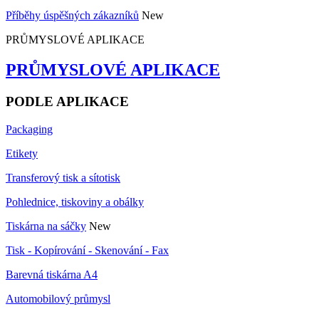
Příběhy úspěšných zákazníků
New
PRŮMYSLOVÉ APLIKACE
PRŮMYSLOVÉ APLIKACE
PODLE APLIKACE
Packaging
Etikety
Transferový tisk a sítotisk
Pohlednice, tiskoviny a obálky
Tiskárna na sáčky
New
Tisk - Kopírování - Skenování - Fax
Barevná tiskárna A4
Automobilový průmysl