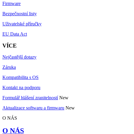
Firmware
Bezpečnostní listy
Uživatelské příručky
EU Data Act
VÍCE
Nejčastější dotazy
Záruka
Kompatibilita s OS
Kontakt na podporu
Formulář hlášení zranitelností
New
Aktualizace softwaru a firmwaru
New
O NÁS
O NÁS