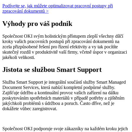
Podívejte se, jak můžete optimalizovat pracovní postupy při
zpracování dokumentů >
Výhody pro váš podnik
Společnost OKI svým holistickým přístupem zlepší všechny dílčí
kroky vašich pracovních postupů při zpracování dokumentů na
zcela přizpůsobené řešení pro řízení efektivity a vy tak pocítíte
skutečný rozdíl v produktivitě vaší firmy, včetně úspor v organizaci
jakékoli velikosti.
Jistota se službou Smart Support
Služba Smart Support je integrální součástí služby Smart Managed
Document Services, která nabízí kompletní podpůrné služby.
Zajišťuje údržbu a kontinuální provoz vašich zařízení na dálku
poskytováním spotřebních materiálů v případě potřeby a zjištěním
jakýchkoli problémů s údržbou a poruch. Často dříve, než je
dokážete vůbec zaregistrovat.
Společnost OKI podporuje svoje zákazníky na každém kroku jejich