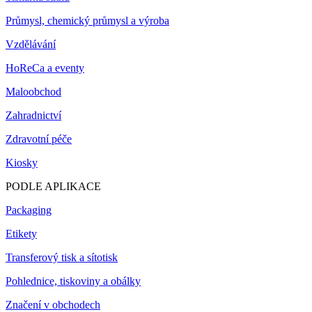
Průmysl, chemický průmysl a výroba
Vzdělávání
HoReCa a eventy
Maloobchod
Zahradnictví
Zdravotní péče
Kiosky
PODLE APLIKACE
Packaging
Etikety
Transferový tisk a sítotisk
Pohlednice, tiskoviny a obálky
Značení v obchodech