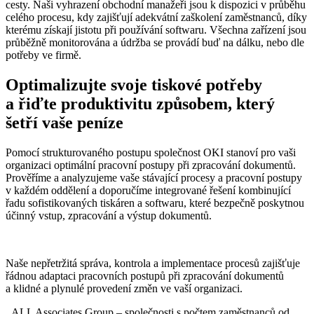
cesty. Naši vyhrazení obchodní manažeři jsou k dispozici v průběhu
celého procesu, kdy zajišťují adekvátní zaškolení zaměstnanců, díky
kterému získají jistotu při používání softwaru. Všechna zařízení jsou
průběžně monitorována a údržba se provádí buď na dálku, nebo dle
potřeby ve firmě.
Optimalizujte svoje tiskové potřeby
a řiďte produktivitu způsobem, který
šetří vaše peníze
Pomocí strukturovaného postupu společnost OKI stanoví pro vaši
organizaci optimální pracovní postupy při zpracování dokumentů.
Prověříme a analyzujeme vaše stávající procesy a pracovní postupy
v každém oddělení a doporučíme integrované řešení kombinující
řadu sofistikovaných tiskáren a softwaru, které bezpečně poskytnou
účinný vstup, zpracování a výstup dokumentů.
Naše nepřetržitá správa, kontrola a implementace procesů zajišťuje
řádnou adaptaci pracovních postupů při zpracování dokumentů
a klidné a plynulé provedení změn ve vaší organizaci.
ALL Associates Group – společnosti s počtem zaměstnanců od