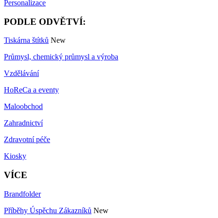
Personalizace
PODLE ODVĚTVÍ:
Tiskárna štítků
New
Průmysl, chemický průmysl a výroba
Vzdělávání
HoReCa a eventy
Maloobchod
Zahradnictví
Zdravotní péče
Kiosky
VÍCE
Brandfolder
Příběhy Úspěchu Zákazníků
New