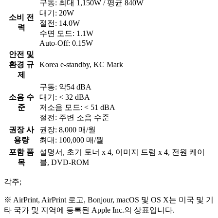
구동: 최대 1,150W / 평균 840W
대기: 20W
소비 전
절전: 14.0W
력
수면 모드: 1.1W
Auto-Off: 0.15W
안전 및
환경 규
Korea e-standby, KC Mark
제
구동: 약54 dBA
소음 수
대기: < 32 dBA
준
저소음 모드: < 51 dBA
절전: 주변 소음 수준
권장 사
권장: 8,000 매/월
용량
최대: 100,000 매/월
포함 품
설명서, 초기 토너 x 4, 이미지 드럼 x 4, 전원 케이
목
블, DVD-ROM
각주;
※ AirPrint, AirPrint 로고, Bonjour, macOS 및 OS X는 미국 및 기
타 국가 및 지역에 등록된 Apple Inc.의 상표입니다.