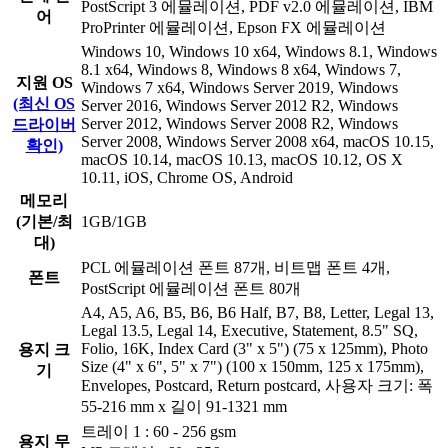
PostScript 3 에뮬레이션, PDF v2.0 에뮬레이션, IBM
어
ProPrinter 에뮬레이션, Epson FX 에뮬레이션
Windows 10, Windows 10 x64, Windows 8.1, Windows
8.1 x64, Windows 8, Windows 8 x64, Windows 7,
지원 OS
Windows 7 x64, Windows Server 2019, Windows
(최신 OS
Server 2016, Windows Server 2012 R2, Windows
Server 2012, Windows Server 2008 R2, Windows
드라이버
Server 2008, Windows Server 2008 x64, macOS 10.15,
확인)
macOS 10.14, macOS 10.13, macOS 10.12, OS X
10.11, iOS, Chrome OS, Android
메모리
(기본/최
1GB/1GB
대)
PCL 에뮬레이션 폰트 87개, 비트맵 폰트 4개,
폰트
PostScript 에뮬레이션 폰트 80개
A4, A5, A6, B5, B6, B6 Half, B7, B8, Letter, Legal 13,
Legal 13.5, Legal 14, Executive, Statement, 8.5" SQ,
Folio, 16K, Index Card (3" x 5") (75 x 125mm), Photo
용지 크
Size (4" x 6", 5" x 7") (100 x 150mm, 125 x 175mm),
기
Envelopes, Postcard, Return postcard, 사용자 크기: 폭
55-216 mm x 길이 91-1321 mm
트레이 1 : 60 - 256 gsm
용지 무