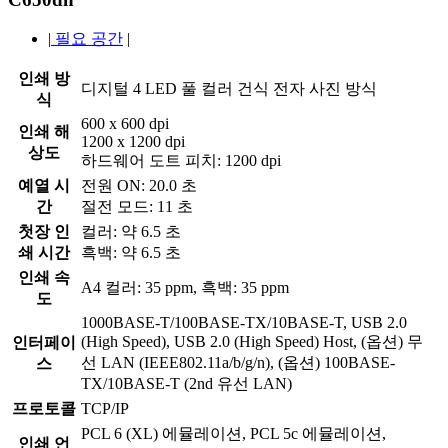
|
필요 공간
|
인쇄 방
디지털 4 LED 풀 컬러 건식 전자 사진 방식
식
600 x 600 dpi
인쇄 해
1200 x 1200 dpi
상도
하드웨어 도트 피치: 1200 dpi
예열 시
전원 ON: 20.0 초
간
절전 모드: 11 초
첫장 인
컬러: 약 6.5 초
쇄 시간
흑백: 약 6.5 초
인쇄 속
A4 컬러: 35 ppm, 흑백: 35 ppm
도
1000BASE-T/100BASE-TX/10BASE-T, USB 2.0
(High Speed), USB 2.0 (High Speed) Host, (옵션) 무
인터페이
선 LAN (IEEE802.11a/b/g/n), (옵션) 100BASE-
스
TX/10BASE-T (2nd 유선 LAN)
프로토콜
TCP/IP
PCL 6 (XL) 에뮬레이션, PCL 5c 에뮬레이션,
인쇄 언