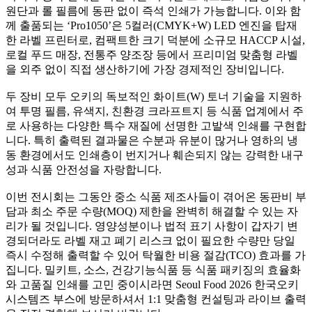
원단과 롤 필름에 동판 없이 즉석 인쇄가 가능합니다. 이와 함
께 출품되는 ‘Pro1050’은 5컬러(CMYK+W) LED 엔진을 탑재
한 라벨 프린터로, 컴팩트한 크기 덕분에 소규모 HACCP 시설,
로컬 푸드 매장, 전통주 양조장 등에서 프리미엄 맞춤형 라벨
을 외주 없이 직접 생산하기에 가장 경제적인 장비입니다.
두 장비 모두 오키의 독보적인 화이트(W) 토너 기술을 지원하
여 투명 필름, 유색지, 친환경 크라프트지 등 식품 업계에서 주
로 사용하는 다양한 특수 재질에 선명한 고발색 인쇄를 구현합
니다. 특히 출력된 결과물은 수분과 유분이 많거나 영하의 냉
동 환경에서도 인쇄층이 번지거나 훼손되지 않는 강력한 내구
성과 식품 안전성을 자랑합니다.
이번 전시회는 그동안 중소 식품 제조사들이 겪어온 동판비 부
담과 최소 주문 수량(MOQ) 제한을 완벽히 해결할 수 있는 자
리가 될 것입니다. 영양성분이나 법적 표기 사항이 갑자기 변
경되더라도 라벨 재고 폐기 리스크 없이 필요한 수량만 당일
즉시 수정해 출력할 수 있어 탁월한 비용 절감(TCO) 효과를 가
집니다. 밀키트, 소스, 건강기능식품 등 식품 패키징의 효율화
와 고품질 인쇄를 고민 중이시라면 Seoul Food 2026 한국오키
시스템즈 부스에 방문하셔서 1:1 맞춤형 컨설팅과 라이브 출력