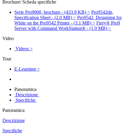
Brochure/ Scheda specifiche
Serie Pro9000, brochure - (433.9 KB) >
Pro9542dn,
Specification Sheet - (2.0 MB) >
Pro9542, Designing for
White on the Pro9542 Printer - (3.1 MB) >
Fiery® Pro9
Server with Command WorkStation® - (1.9 MB) >
Video
Videos >
Tour
E-Learning >
Panoramica
Descrizione
Specifiche
Panoramica
Descrizione
Specifiche