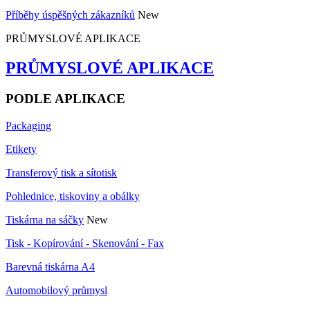
Příběhy úspěšných zákazníků
New
PRŮMYSLOVÉ APLIKACE
PRŮMYSLOVÉ APLIKACE
PODLE APLIKACE
Packaging
Etikety
Transferový tisk a sítotisk
Pohlednice, tiskoviny a obálky
Tiskárna na sáčky
New
Tisk - Kopírování - Skenování - Fax
Barevná tiskárna A4
Automobilový průmysl