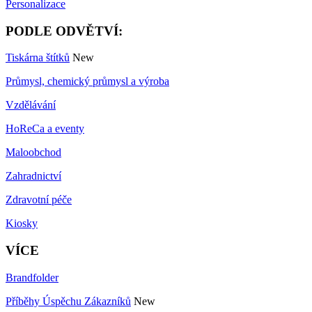
Personalizace
PODLE ODVĚTVÍ:
Tiskárna štítků
New
Průmysl, chemický průmysl a výroba
Vzdělávání
HoReCa a eventy
Maloobchod
Zahradnictví
Zdravotní péče
Kiosky
VÍCE
Brandfolder
Příběhy Úspěchu Zákazníků
New