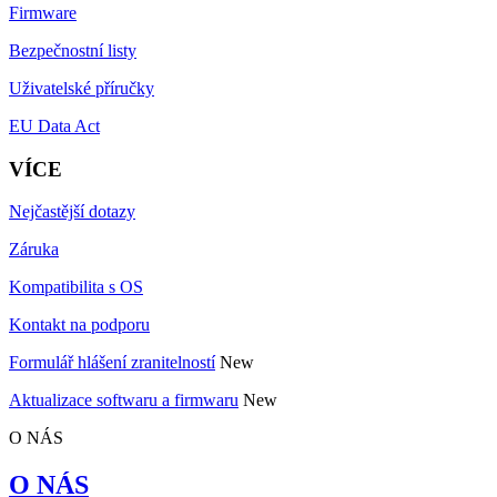
Firmware
Bezpečnostní listy
Uživatelské příručky
EU Data Act
VÍCE
Nejčastější dotazy
Záruka
Kompatibilita s OS
Kontakt na podporu
Formulář hlášení zranitelností
New
Aktualizace softwaru a firmwaru
New
O NÁS
O NÁS