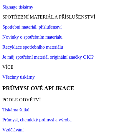
Signage tiskárny
SPOTŘEBNÍ MATERIÁL A PŘÍSLUŠENSTVÍ
Spotřební materiál, příslušenství
Novinky o spotřebním materiálu
Recyklace spotřebního materiálu
Je můj spotřební materiál originální značky OKI?
VÍCE
Všechny tiskárny
PRŮMYSLOVÉ APLIKACE
PODLE ODVĚTVÍ
Tiskárna štítků
Průmysl, chemický průmysl a výroba
Vzdělávání