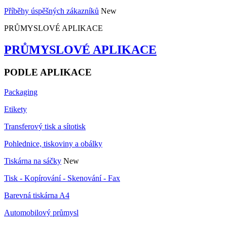
Příběhy úspěšných zákazníků
New
PRŮMYSLOVÉ APLIKACE
PRŮMYSLOVÉ APLIKACE
PODLE APLIKACE
Packaging
Etikety
Transferový tisk a sítotisk
Pohlednice, tiskoviny a obálky
Tiskárna na sáčky
New
Tisk - Kopírování - Skenování - Fax
Barevná tiskárna A4
Automobilový průmysl