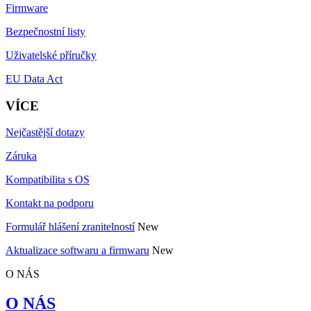
Firmware
Bezpečnostní listy
Uživatelské příručky
EU Data Act
VÍCE
Nejčastější dotazy
Záruka
Kompatibilita s OS
Kontakt na podporu
Formulář hlášení zranitelností
New
Aktualizace softwaru a firmwaru
New
O NÁS
O NÁS