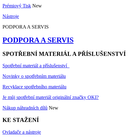
Prémiový Tisk
New
Nástroje
PODPORA A SERVIS
PODPORA A SERVIS
SPOTŘEBNÍ MATERIÁL A PŘÍSLUŠENSTVÍ
Spotřební materiál a příslušenství
Novinky o spotřebním materiálu
Recyklace spotřebního materiálu
Je můj spotřební materiál originální značky OKI?
Nákup náhradních dílů
New
KE STAŽENÍ
Ovladače a nástroje