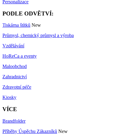
Personalizace
PODLE ODVĚTVÍ:
Tiskárna štítků
New
Průmysl, chemický průmysl a výroba
Vzdělávání
HoReCa a eventy
Maloobchod
Zahradnictví
Zdravotní péče
Kiosky
VÍCE
Brandfolder
Příběhy Úspěchu Zákazníků
New