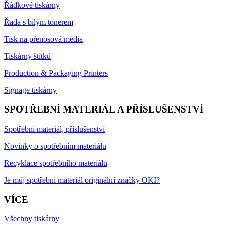
Řádkové tiskárny
Řada s bílým tonerem
Tisk na přenosová média
Tiskárny štítků
Production & Packaging Printers
Signage tiskárny
SPOTŘEBNÍ MATERIÁL A PŘÍSLUŠENSTVÍ
Spotřební materiál, příslušenství
Novinky o spotřebním materiálu
Recyklace spotřebního materiálu
Je můj spotřební materiál originální značky OKI?
VÍCE
Všechny tiskárny