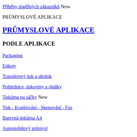
Příběhy úspěšných zákazníků
New
PRŮMYSLOVÉ APLIKACE
PRŮMYSLOVÉ APLIKACE
PODLE APLIKACE
Packaging
Etikety
Transferový tisk a sítotisk
Pohlednice, tiskoviny a obálky
Tiskárna na sáčky
New
Tisk - Kopírování - Skenování - Fax
Barevná tiskárna A4
Automobilový průmysl