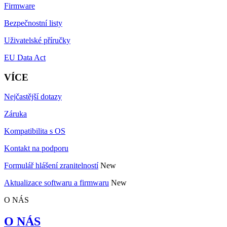
Firmware
Bezpečnostní listy
Uživatelské příručky
EU Data Act
VÍCE
Nejčastější dotazy
Záruka
Kompatibilita s OS
Kontakt na podporu
Formulář hlášení zranitelností
New
Aktualizace softwaru a firmwaru
New
O NÁS
O NÁS