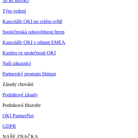
30 let inovací
Tým vedení
Kanceláře OKI po celém světě
Společenská odpovědnost firem
Kanceláře OKI v oblasti EMEA
Kariéra ve společnosti OKI
Naši zákazníci
Partnerský program Shinrai
Zásady chování
Podnikové zásady
Podniková filozofie
OKI PartnerNet
GDPR
NAŠE ZNAČKA