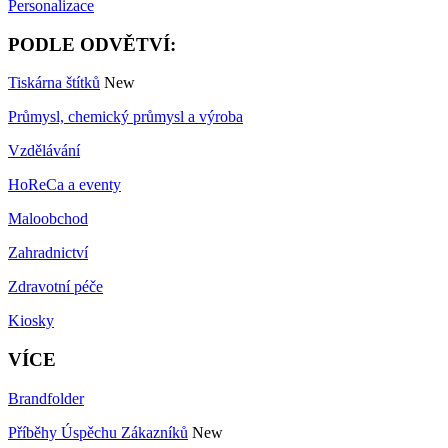
Personalizace
PODLE ODVĚTVÍ:
Tiskárna štítků
New
Průmysl, chemický průmysl a výroba
Vzdělávání
HoReCa a eventy
Maloobchod
Zahradnictví
Zdravotní péče
Kiosky
VÍCE
Brandfolder
Příběhy Úspěchu Zákazníků
New