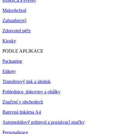
HoReCa a eventy
Maloobchod
Zahradnictví
Zdravotní péče
Kiosky
PODLE APLIKACE
Packaging
Etikety
Transferový tisk a sítotisk
Pohlednice, tiskoviny a obálky
Značení v obchodech
Barevná tiskárna A4
Automobilový průmysl a poznávací značky
Personalizace