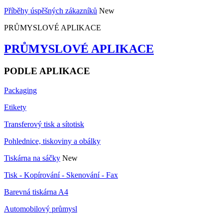
Příběhy úspěšných zákazníků
New
PRŮMYSLOVÉ APLIKACE
PRŮMYSLOVÉ APLIKACE
PODLE APLIKACE
Packaging
Etikety
Transferový tisk a sítotisk
Pohlednice, tiskoviny a obálky
Tiskárna na sáčky
New
Tisk - Kopírování - Skenování - Fax
Barevná tiskárna A4
Automobilový průmysl