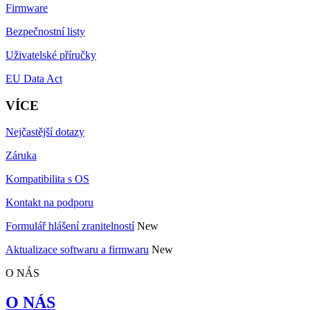
Firmware
Bezpečnostní listy
Uživatelské příručky
EU Data Act
VÍCE
Nejčastější dotazy
Záruka
Kompatibilita s OS
Kontakt na podporu
Formulář hlášení zranitelností
New
Aktualizace softwaru a firmwaru
New
O NÁS
O NÁS