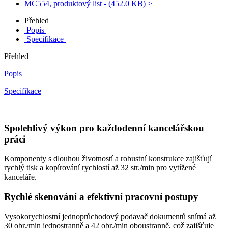
MC554, produktový list - (452.0 KB) >
Přehled
Popis
Specifikace
Přehled
Popis
Specifikace
Spolehlivý výkon pro každodenní kancelářskou
práci
Komponenty s dlouhou životností a robustní konstrukce zajišťují
rychlý tisk a kopírování rychlostí až 32 str./min pro vytížené
kanceláře.
Rychlé skenování a efektivní pracovní postupy
Vysokorychlostní jednoprůchodový podavač dokumentů snímá až
30 obr./min jednostranně a 42 obr./min oboustranně, což zajišťuje