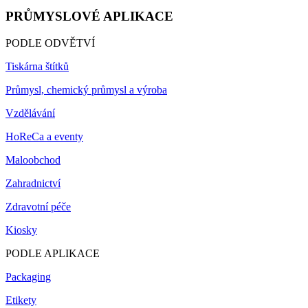
PRŮMYSLOVÉ APLIKACE
PODLE ODVĚTVÍ
Tiskárna štítků
Průmysl, chemický průmysl a výroba
Vzdělávání
HoReCa a eventy
Maloobchod
Zahradnictví
Zdravotní péče
Kiosky
PODLE APLIKACE
Packaging
Etikety