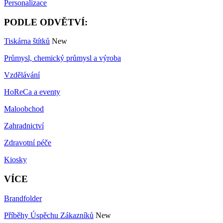
Personalizace
PODLE ODVĚTVÍ:
Tiskárna štítků
New
Průmysl, chemický průmysl a výroba
Vzdělávání
HoReCa a eventy
Maloobchod
Zahradnictví
Zdravotní péče
Kiosky
VÍCE
Brandfolder
Příběhy Úspěchu Zákazníků
New