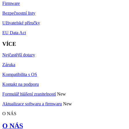
Firmware
Bezpečnostní listy
Uživatelské příručky
EU Data Act
VÍCE
Nejčastější dotazy
Záruka
Kompatibilita s OS
Kontakt na podporu
Formulář hlášení zranitelností
New
Aktualizace softwaru a firmwaru
New
O NÁS
O NÁS