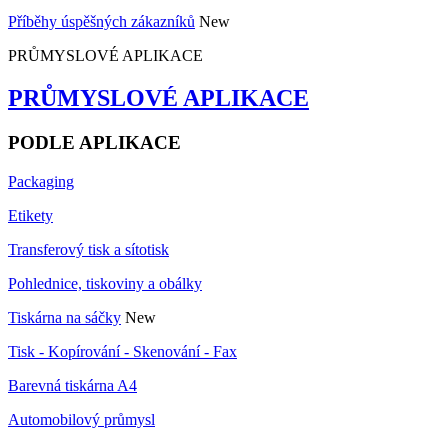
Příběhy úspěšných zákazníků
New
PRŮMYSLOVÉ APLIKACE
PRŮMYSLOVÉ APLIKACE
PODLE APLIKACE
Packaging
Etikety
Transferový tisk a sítotisk
Pohlednice, tiskoviny a obálky
Tiskárna na sáčky
New
Tisk - Kopírování - Skenování - Fax
Barevná tiskárna A4
Automobilový průmysl