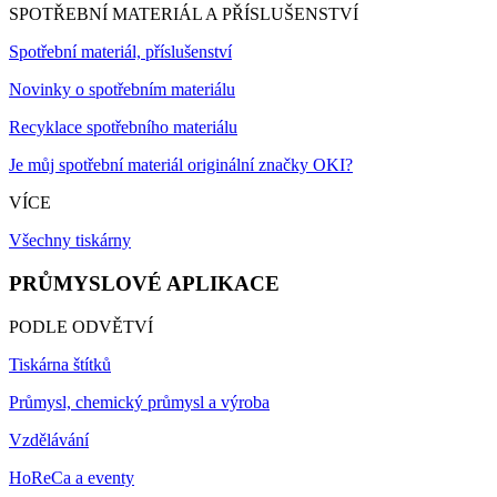
SPOTŘEBNÍ MATERIÁL A PŘÍSLUŠENSTVÍ
Spotřební materiál, příslušenství
Novinky o spotřebním materiálu
Recyklace spotřebního materiálu
Je můj spotřební materiál originální značky OKI?
VÍCE
Všechny tiskárny
PRŮMYSLOVÉ APLIKACE
PODLE ODVĚTVÍ
Tiskárna štítků
Průmysl, chemický průmysl a výroba
Vzdělávání
HoReCa a eventy