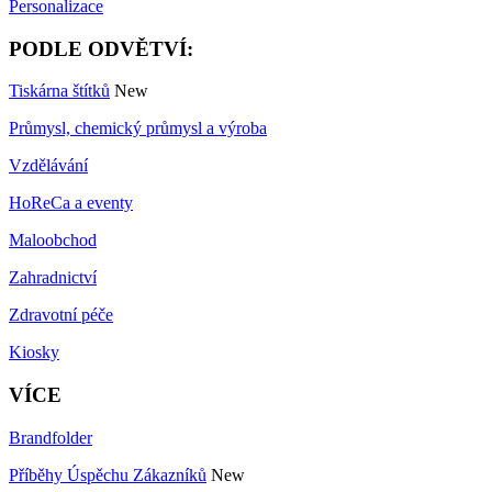
Personalizace
PODLE ODVĚTVÍ:
Tiskárna štítků
New
Průmysl, chemický průmysl a výroba
Vzdělávání
HoReCa a eventy
Maloobchod
Zahradnictví
Zdravotní péče
Kiosky
VÍCE
Brandfolder
Příběhy Úspěchu Zákazníků
New