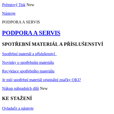
Prémiový Tisk
New
Nástroje
PODPORA A SERVIS
PODPORA A SERVIS
SPOTŘEBNÍ MATERIÁL A PŘÍSLUŠENSTVÍ
Spotřební materiál a příslušenství
Novinky o spotřebním materiálu
Recyklace spotřebního materiálu
Je můj spotřební materiál originální značky OKI?
Nákup náhradních dílů
New
KE STAŽENÍ
Ovladače a nástroje