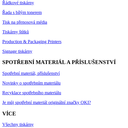
Řádkové tiskárny
Řada s bílým tonerem
Tisk na přenosová média
Tiskárny štítků
Production & Packaging Printers
Signage tiskárny
SPOTŘEBNÍ MATERIÁL A PŘÍSLUŠENSTVÍ
Spotřební materiál, příslušenství
Novinky o spotřebním materiálu
Recyklace spotřebního materiálu
Je můj spotřební materiál originální značky OKI?
VÍCE
Všechny tiskárny