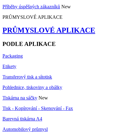
Příběhy úspěšných zákazníků
New
PRŮMYSLOVÉ APLIKACE
PRŮMYSLOVÉ APLIKACE
PODLE APLIKACE
Packaging
Etikety
Transferový tisk a sítotisk
Pohlednice, tiskoviny a obálky
Tiskárna na sáčky
New
Tisk - Kopírování - Skenování - Fax
Barevná tiskárna A4
Automobilový průmysl