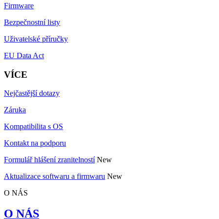
Firmware
Bezpečnostní listy
Uživatelské příručky
EU Data Act
VÍCE
Nejčastější dotazy
Záruka
Kompatibilita s OS
Kontakt na podporu
Formulář hlášení zranitelností
New
Aktualizace softwaru a firmwaru
New
O NÁS
O NÁS