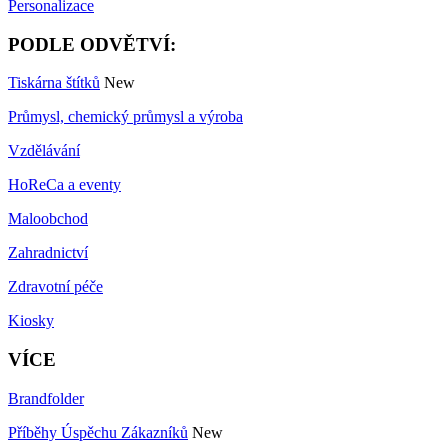
Personalizace
PODLE ODVĚTVÍ:
Tiskárna štítků
New
Průmysl, chemický průmysl a výroba
Vzdělávání
HoReCa a eventy
Maloobchod
Zahradnictví
Zdravotní péče
Kiosky
VÍCE
Brandfolder
Příběhy Úspěchu Zákazníků
New