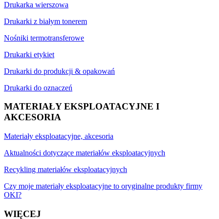
Drukarka wierszowa
Drukarki z białym tonerem
Nośniki termotransferowe
Drukarki etykiet
Drukarki do produkcji & opakowań
Drukarki do oznaczeń
MATERIAŁY EKSPLOATACYJNE I
AKCESORIA
Materiały eksploatacyjne, akcesoria
Aktualności dotyczące materiałów eksploatacyjnych
Recykling materiałów eksploatacyjnych
Czy moje materiały eksploatacyjne to oryginalne produkty firmy
OKI?
WIĘCEJ