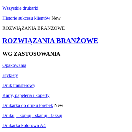
Wszystkie drukarki
Historie sukcesu klientów
New
ROZWIĄZANIA BRANŻOWE
ROZWIĄZANIA BRANŻOWE
WG ZASTOSOWANIA
Opakowania
Etykiety
Druk transferowy
Karty, papeteria i koperty
Drukarka do druku torebek
New
Drukuj - kopiuj - skanuj - faksuj
Drukarka kolorowa A4