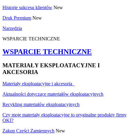
Historie sukcesu klientów
New
Druk Premium
New
Narzędzia
WSPARCIE TECHNICZNE
WSPARCIE TECHNICZNE
MATERIAŁY EKSPLOATACYJNE I
AKCESORIA
Materiały eksploatacyjne i akcesoria
Aktualności dotyczące materiałów eksploatacyjnych
Recykling materiałów eksploatacyjnych
Czy moje materiały eksploatacyjne to oryginalne produkty firmy
OKI?
Zakup Części Zamiennych
New