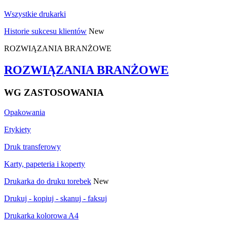
Wszystkie drukarki
Historie sukcesu klientów
New
ROZWIĄZANIA BRANŻOWE
ROZWIĄZANIA BRANŻOWE
WG ZASTOSOWANIA
Opakowania
Etykiety
Druk transferowy
Karty, papeteria i koperty
Drukarka do druku torebek
New
Drukuj - kopiuj - skanuj - faksuj
Drukarka kolorowa A4