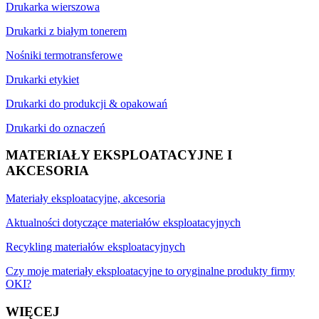
Drukarka wierszowa
Drukarki z białym tonerem
Nośniki termotransferowe
Drukarki etykiet
Drukarki do produkcji & opakowań
Drukarki do oznaczeń
MATERIAŁY EKSPLOATACYJNE I
AKCESORIA
Materiały eksploatacyjne, akcesoria
Aktualności dotyczące materiałów eksploatacyjnych
Recykling materiałów eksploatacyjnych
Czy moje materiały eksploatacyjne to oryginalne produkty firmy
OKI?
WIĘCEJ