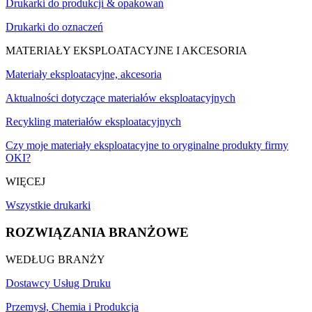
Drukarki do produkcji & opakowań
Drukarki do oznaczeń
MATERIAŁY EKSPLOATACYJNE I AKCESORIA
Materiały eksploatacyjne, akcesoria
Aktualności dotyczące materiałów eksploatacyjnych
Recykling materiałów eksploatacyjnych
Czy moje materiały eksploatacyjne to oryginalne produkty firmy
OKI?
WIĘCEJ
Wszystkie drukarki
ROZWIĄZANIA BRANŻOWE
WEDŁUG BRANŻY
Dostawcy Usług Druku
Przemysł, Chemia i Produkcja