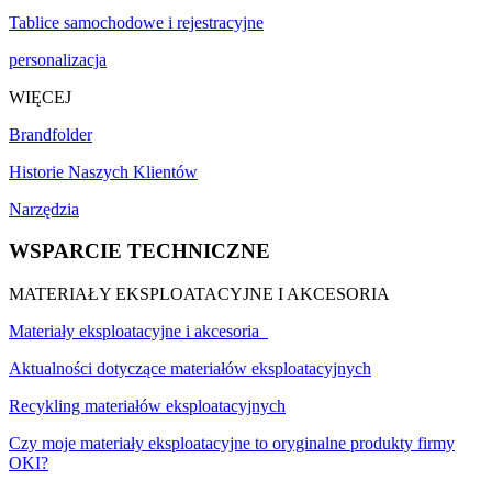
Tablice samochodowe i rejestracyjne
personalizacja
WIĘCEJ
Brandfolder
Historie Naszych Klientów
Narzędzia
WSPARCIE TECHNICZNE
MATERIAŁY EKSPLOATACYJNE I AKCESORIA
Materiały eksploatacyjne i akcesoria
Aktualności dotyczące materiałów eksploatacyjnych
Recykling materiałów eksploatacyjnych
Czy moje materiały eksploatacyjne to oryginalne produkty firmy
OKI?