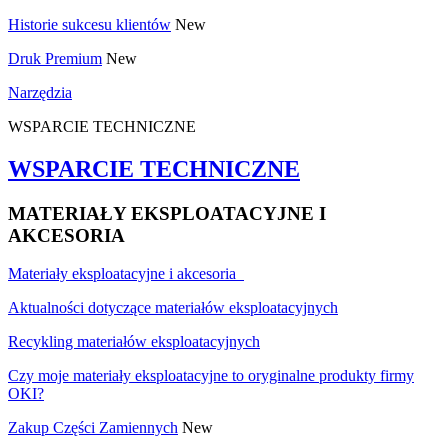
Historie sukcesu klientów
New
Druk Premium
New
Narzędzia
WSPARCIE TECHNICZNE
WSPARCIE TECHNICZNE
MATERIAŁY EKSPLOATACYJNE I
AKCESORIA
Materiały eksploatacyjne i akcesoria
Aktualności dotyczące materiałów eksploatacyjnych
Recykling materiałów eksploatacyjnych
Czy moje materiały eksploatacyjne to oryginalne produkty firmy
OKI?
Zakup Części Zamiennych
New