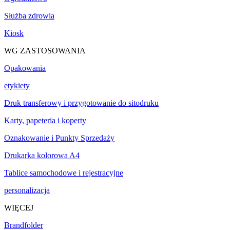
Służba zdrowia
Kiosk
WG ZASTOSOWANIA
Opakowania
etykiety
Druk transferowy i przygotowanie do sitodruku
Karty, papeteria i koperty
Oznakowanie i Punkty Sprzedaży
Drukarka kolorowa A4
Tablice samochodowe i rejestracyjne
personalizacja
WIĘCEJ
Brandfolder