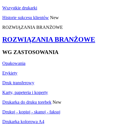
Wszystkie drukarki
Historie sukcesu klientów
New
ROZWIĄZANIA BRANŻOWE
ROZWIĄZANIA BRANŻOWE
WG ZASTOSOWANIA
Opakowania
Etykiety
Druk transferowy
Karty, papeteria i koperty
Drukarka do druku torebek
New
Drukuj - kopiuj - skanuj - faksuj
Drukarka kolorowa A4