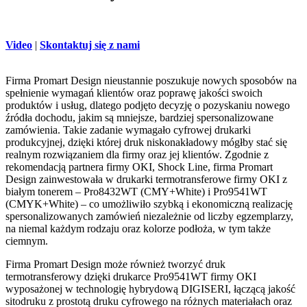
Video
|
Skontaktuj się z nami
Firma Promart Design nieustannie poszukuje nowych sposobów na
spełnienie wymagań klientów oraz poprawę jakości swoich
produktów i usług, dlatego podjęto decyzję o pozyskaniu nowego
źródła dochodu, jakim są mniejsze, bardziej spersonalizowane
zamówienia. Takie zadanie wymagało cyfrowej drukarki
produkcyjnej, dzięki której druk niskonakładowy mógłby stać się
realnym rozwiązaniem dla firmy oraz jej klientów. Zgodnie z
rekomendacją partnera firmy OKI, Shock Line, firma Promart
Design zainwestowała w drukarki termotransferowe firmy OKI z
białym tonerem – Pro8432WT (CMY+White) i Pro9541WT
(CMYK+White) – co umożliwiło szybką i ekonomiczną realizację
spersonalizowanych zamówień niezależnie od liczby egzemplarzy,
na niemal każdym rodzaju oraz kolorze podłoża, w tym także
ciemnym.
Firma Promart Design może również tworzyć druk
termotransferowy dzięki drukarce Pro9541WT firmy OKI
wyposażonej w technologię hybrydową DIGISERI, łączącą jakość
sitodruku z prostotą druku cyfrowego na różnych materiałach oraz