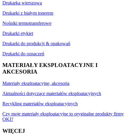
Drukarka wierszowa
Drukarki z białym tonerem
Nośniki termotransferowe
Drukarki etykiet
Drukarki do produkcji & opakowań
Drukarki do oznaczeń
MATERIAŁY EKSPLOATACYJNE I
AKCESORIA
Materiały eksploatacyjne, akcesoria
Aktualności dotyczące materiałów eksploatacyjnych
Recykling materiałów eksploatacyjnych
Czy moje materiały eksploatacyjne to oryginalne produkty firmy
OKI?
WIĘCEJ