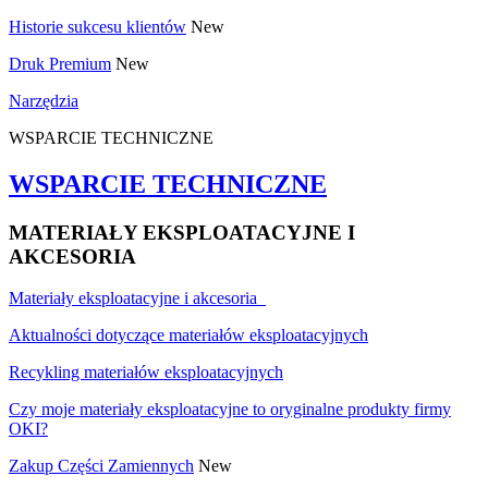
Historie sukcesu klientów
New
Druk Premium
New
Narzędzia
WSPARCIE TECHNICZNE
WSPARCIE TECHNICZNE
MATERIAŁY EKSPLOATACYJNE I
AKCESORIA
Materiały eksploatacyjne i akcesoria
Aktualności dotyczące materiałów eksploatacyjnych
Recykling materiałów eksploatacyjnych
Czy moje materiały eksploatacyjne to oryginalne produkty firmy
OKI?
Zakup Części Zamiennych
New