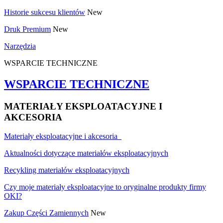
Historie sukcesu klientów
New
Druk Premium
New
Narzędzia
WSPARCIE TECHNICZNE
WSPARCIE TECHNICZNE
MATERIAŁY EKSPLOATACYJNE I
AKCESORIA
Materiały eksploatacyjne i akcesoria
Aktualności dotyczące materiałów eksploatacyjnych
Recykling materiałów eksploatacyjnych
Czy moje materiały eksploatacyjne to oryginalne produkty firmy
OKI?
Zakup Części Zamiennych
New