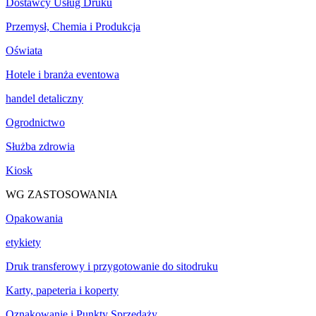
Dostawcy Usług Druku
Przemysł, Chemia i Produkcja
Oświata
Hotele i branża eventowa
handel detaliczny
Ogrodnictwo
Służba zdrowia
Kiosk
WG ZASTOSOWANIA
Opakowania
etykiety
Druk transferowy i przygotowanie do sitodruku
Karty, papeteria i koperty
Oznakowanie i Punkty Sprzedaży