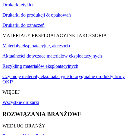
Drukarki etykiet
Drukarki do produkcji & opakowań
Drukarki do oznaczeń
MATERIAŁY EKSPLOATACYJNE I AKCESORIA
Materiały eksploatacyjne, akcesoria
Aktualności dotyczące materiałów eksploatacyjnych
Recykling materiałów eksploatacyjnych
Czy moje materiały eksploatacyjne to oryginalne produkty firmy
OKI?
WIĘCEJ
Wszystkie drukarki
ROZWIĄZANIA BRANŻOWE
WEDŁUG BRANŻY