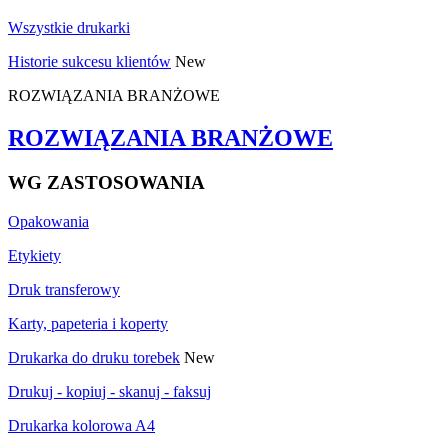
Wszystkie drukarki
Historie sukcesu klientów
New
ROZWIĄZANIA BRANŻOWE
ROZWIĄZANIA BRANŻOWE
WG ZASTOSOWANIA
Opakowania
Etykiety
Druk transferowy
Karty, papeteria i koperty
Drukarka do druku torebek
New
Drukuj - kopiuj - skanuj - faksuj
Drukarka kolorowa A4