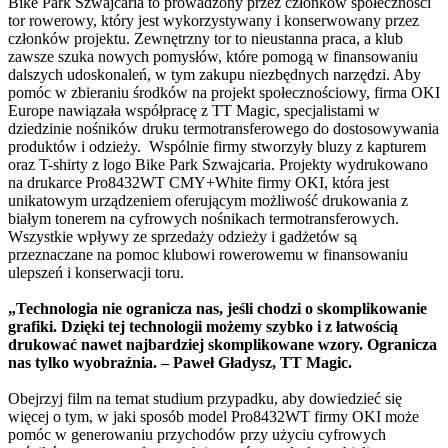
Bike Park Szwajcaria to prowadzony przez członków społeczności
tor rowerowy, który jest wykorzystywany i konserwowany przez
członków projektu. Zewnętrzny tor to nieustanna praca, a klub
zawsze szuka nowych pomysłów, które pomogą w finansowaniu
dalszych udoskonaleń, w tym zakupu niezbędnych narzędzi. Aby
pomóc w zbieraniu środków na projekt społecznościowy, firma OKI
Europe nawiązała współpracę z TT Magic, specjalistami w
dziedzinie nośników druku termotransferowego do dostosowywania
produktów i odzieży. Wspólnie firmy stworzyły bluzy z kapturem
oraz T-shirty z logo Bike Park Szwajcaria. Projekty wydrukowano
na drukarce Pro8432WT CMY+White firmy OKI, która jest
unikatowym urządzeniem oferującym możliwość drukowania z
białym tonerem na cyfrowych nośnikach termotransferowych.
Wszystkie wpływy ze sprzedaży odzieży i gadżetów są
przeznaczane na pomoc klubowi rowerowemu w finansowaniu
ulepszeń i konserwacji toru.
„Technologia nie ogranicza nas, jeśli chodzi o skomplikowanie
grafiki. Dzięki tej technologii możemy szybko i z łatwością
drukować nawet najbardziej skomplikowane wzory. Ogranicza
nas tylko wyobraźnia. – Paweł Gładysz, TT Magic.
Obejrzyj film na temat studium przypadku, aby dowiedzieć się
więcej o tym, w jaki sposób model Pro8432WT firmy OKI może
pomóc w generowaniu przychodów przy użyciu cyfrowych