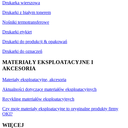
Drukarka wierszowa
Drukarki z białym tonerem
Nośniki termotransferowe
Drukarki etykiet
Drukarki do produkcji & opakowań
Drukarki do oznaczeń
MATERIAŁY EKSPLOATACYJNE I
AKCESORIA
Materiały eksploatacyjne, akcesoria
Aktualności dotyczące materiałów eksploatacyjnych
Recykling materiałów eksploatacyjnych
Czy moje materiały eksploatacyjne to oryginalne produkty firmy
OKI?
WIĘCEJ