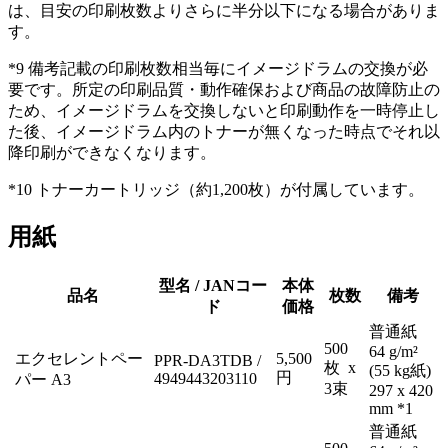
は、目安の印刷枚数よりさらに半分以下になる場合がありま
す。
*9 備考記載の印刷枚数相当毎にイメージドラムの交換が必
要です。所定の印刷品質・動作確保および商品の故障防止の
ため、イメージドラムを交換しないと印刷動作を一時停止し
た後、イメージドラム内のトナーが無くなった時点でそれ以
降印刷ができなくなります。
*10 トナーカートリッジ（約1,200枚）が付属しています。
用紙
型名 / JANコー
本体
品名
枚数
備考
ド
価格
普通紙
500
64 g/m²
エクセレントペー
5,500
PPR-DA3TDB /
枚 x
(55 kg紙)
円
4949443203110
パー A3
3束
297 x 420
mm *1
普通紙