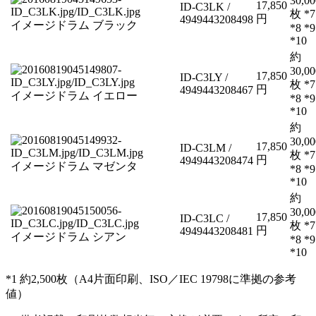
30,00
17,850
ID-C3LK /
枚 *7
円
4949443208498
イメージドラム ブラック
*8 *9
*10
約
30,00
17,850
ID-C3LY /
枚 *7
円
4949443208467
イメージドラム イエロー
*8 *9
*10
約
30,00
17,850
ID-C3LM /
枚 *7
円
4949443208474
イメージドラム マゼンタ
*8 *9
*10
約
30,00
17,850
ID-C3LC /
枚 *7
円
4949443208481
イメージドラム シアン
*8 *9
*10
*1 約2,500枚（A4片面印刷、ISO／IEC 19798に準拠の参考
値）