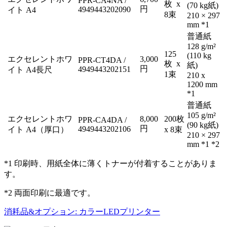
PPR-CA4NA /
枚 x
(70 kg紙)
円
4949443202090
イト A4
8束
210 × 297
mm *1
普通紙
128 g/m²
125
(110 kg
エクセレントホワ
3,000
PPR-CT4DA /
枚 x
紙)
円
4949443202151
イト A4長尺
1束
210 x
1200 mm
*1
普通紙
105 g/m²
エクセレントホワ
8,000
200枚
PPR-CA4DA /
(90 kg紙)
円
4949443202106
イト A4（厚口）
x 8束
210 × 297
mm *1 *2
*1 印刷時、用紙全体に薄くトナーが付着することがありま
す。
*2 両面印刷に最適です。
消耗品&オプション: カラーLEDプリンター