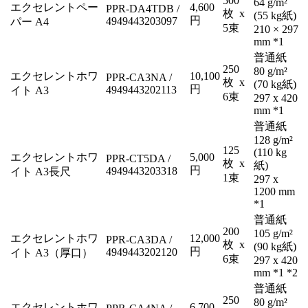
500
64 g/m²
エクセレントペー
4,600
PPR-DA4TDB /
枚 x
(55 kg紙)
円
4949443203097
パー A4
5束
210 × 297
mm *1
普通紙
250
80 g/m²
エクセレントホワ
10,100
PPR-CA3NA /
枚 x
(70 kg紙)
円
4949443202113
イト A3
6束
297 x 420
mm *1
普通紙
128 g/m²
125
(110 kg
エクセレントホワ
5,000
PPR-CT5DA /
枚 x
紙)
円
4949443203318
イト A3長尺
1束
297 x
1200 mm
*1
普通紙
200
105 g/m²
エクセレントホワ
12,000
PPR-CA3DA /
枚 x
(90 kg紙)
円
4949443202120
イト A3（厚口）
6束
297 x 420
mm *1 *2
普通紙
250
80 g/m²
エクセレントホワ
6,700