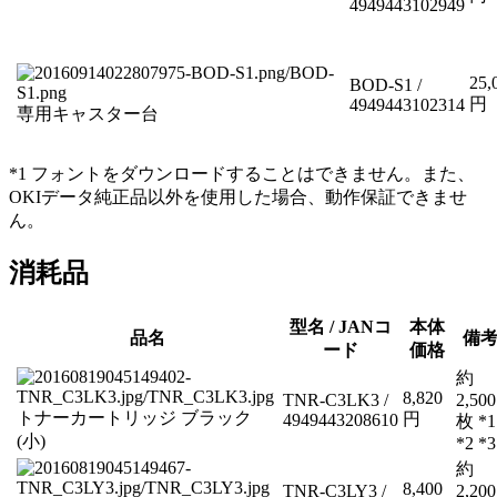
4949443102949
25,
BOD-S1 /
円
4949443102314
専用キャスター台
*1 フォントをダウンロードすることはできません。また、
OKIデータ純正品以外を使用した場合、動作保証できませ
ん。
消耗品
型名 / JANコ
本体
品名
備
ード
価格
約
8,820
TNR-C3LK3 /
2,500
トナーカートリッジ ブラック
円
4949443208610
枚 *1
(小)
*2 *3
約
8,400
TNR-C3LY3 /
2,200