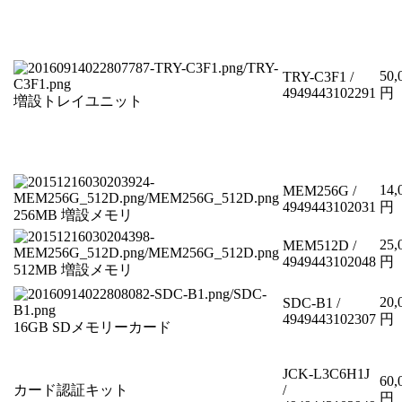
50,
TRY-C3F1 /
4949443102291
円
増設トレイユニット
14,
MEM256G /
4949443102031
円
256MB 増設メモリ
25,
MEM512D /
4949443102048
円
512MB 増設メモリ
20,
SDC-B1 /
4949443102307
円
16GB SDメモリーカード
JCK-L3C6H1J
60,
カード認証キット
/
円