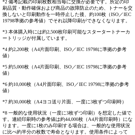
*2 備考記載の印刷枚数相当毎に交換が必要です。所定の印
刷品質・動作確保および商品の故障防止のため、トナーを交
換しないと印刷動作を一時停止した後、約100枚（ISO／IEC
19798準拠の参考値）でそれ以降印刷ができなくなります。
*3 本体購入時には約2,500枚印刷可能なスタータートナーカ
ートリッジが付属しています。
*4 約2,200枚（A4片面印刷、ISO／IEC 19798に準拠の参考
値）
*5 約5,000枚（A4片面印刷、ISO／IEC 19798に準拠の参考
値）
*6 約10,000枚（A4片面印刷、ISO／IEC 19798に準拠の参考
値）
*7 約30,000枚（A4ヨコ送り片面、一度に3枚ずつ印刷時）
*8 一般的な使用状況（一度に3枚ずつ印刷）を想定した値で
す。連続印刷時の参考値は約44,000枚（A4片面印刷時）にな
ります。一度に1枚のみ印刷する場合は、一般的な使用状況
に比べ約半分の枚数で寿命となります。使用条件によって