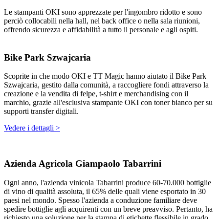
Le stampanti OKI sono apprezzate per l'ingombro ridotto e sono
perciò collocabili nella hall, nel back office o nella sala riunioni,
offrendo sicurezza e affidabilità a tutto il personale e agli ospiti.
Bike Park Szwajcaria
Scoprite in che modo OKI e TT Magic hanno aiutato il Bike Park
Szwajcaria, gestito dalla comunità, a raccogliere fondi attraverso la
creazione e la vendita di felpe, t-shirt e merchandising con il
marchio, grazie all'esclusiva stampante OKI con toner bianco per su
supporti transfer digitali.
Vedere i dettagli >
Azienda Agricola Giampaolo Tabarrini
Ogni anno, l'azienda vinicola Tabarrini produce 60-70.000 bottiglie
di vino di qualità assoluta, il 65% delle quali viene esportato in 30
paesi nel mondo. Spesso l'azienda a conduzione familiare deve
spedire bottiglie agli acquirenti con un breve preavviso. Pertanto, ha
richiesto una soluzione per la stampa di etichette flessibile in grado