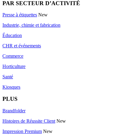
PAR SECTEUR D’ACTIVITÉ
Presse à étiquettes
New
Industrie, chimie et fabrication
Éducation
CHR et événements
Commerce
Horticulture
Santé
Kiosques
PLUS
Brandfolder
Histoires de Réussite Client
New
Impression Premium
New