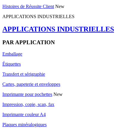
Histoires de Réussite Client
New
APPLICATIONS INDUSTRIELLES
APPLICATIONS INDUSTRIELLES
PAR APPLICATION
Emballage
Étiquettes
Transfert et sérigraphie
Cartes, papeterie et enveloppes
Imprimante pour pochettes
New
Impression, copie, scan, fax
Imprimante couleur A4
Plaques minéralogiques