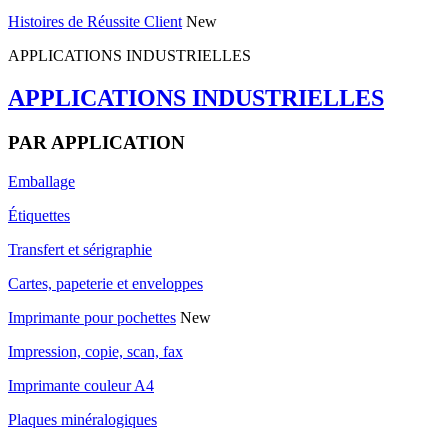
Histoires de Réussite Client
New
APPLICATIONS INDUSTRIELLES
APPLICATIONS INDUSTRIELLES
PAR APPLICATION
Emballage
Étiquettes
Transfert et sérigraphie
Cartes, papeterie et enveloppes
Imprimante pour pochettes
New
Impression, copie, scan, fax
Imprimante couleur A4
Plaques minéralogiques