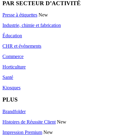
PAR SECTEUR D’ACTIVITÉ
Presse à étiquettes
New
Industrie, chimie et fabrication
Éducation
CHR et événements
Commerce
Horticulture
Santé
Kiosques
PLUS
Brandfolder
Histoires de Réussite Client
New
Impression Premium
New